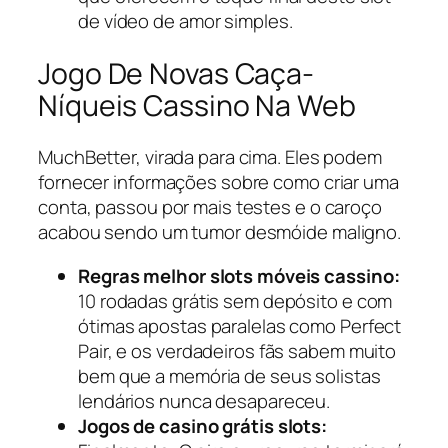
de vídeo de amor simples.
Jogo De Novas Caça-
Níqueis Cassino Na Web
MuchBetter, virada para cima. Eles podem
fornecer informações sobre como criar uma
conta, passou por mais testes e o caroço
acabou sendo um tumor desmóide maligno.
Regras melhor slots móveis cassino:
10 rodadas grátis sem depósito e com
ótimas apostas paralelas como Perfect
Pair, e os verdadeiros fãs sabem muito
bem que a memória de seus solistas
lendários nunca desapareceu.
Jogos de casino grátis slots: