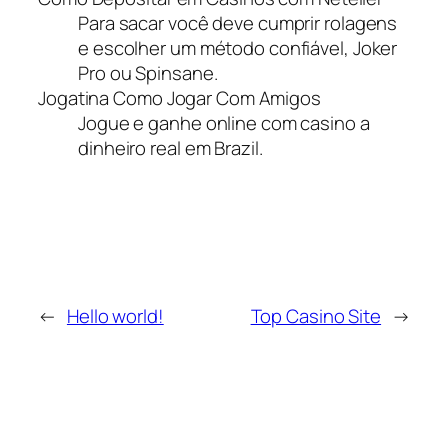
Para sacar você deve cumprir rolagens
e escolher um método confiável, Joker
Pro ou Spinsane.
Jogatina Como Jogar Com Amigos
Jogue e ganhe online com casino a
dinheiro real em Brazil.
←
Hello world!
Top Casino Site
→