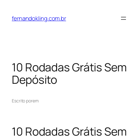
Pular
para
fernandokling.com.br
o
conteúdo
10 Rodadas Grátis Sem
Depósito
Escrito por
em
10 Rodadas Grátis Sem