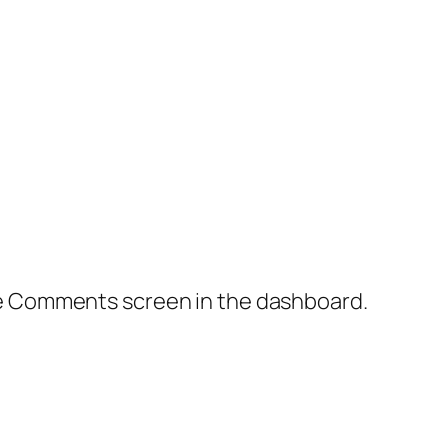
the Comments screen in the dashboard.