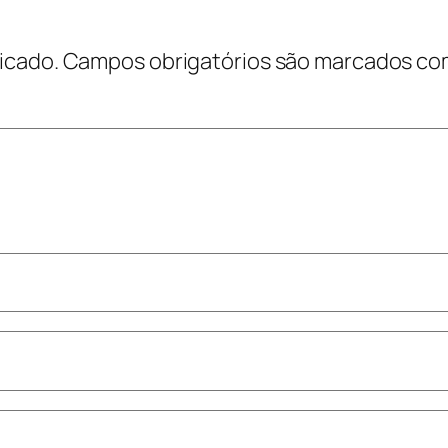
icado.
Campos obrigatórios são marcados c