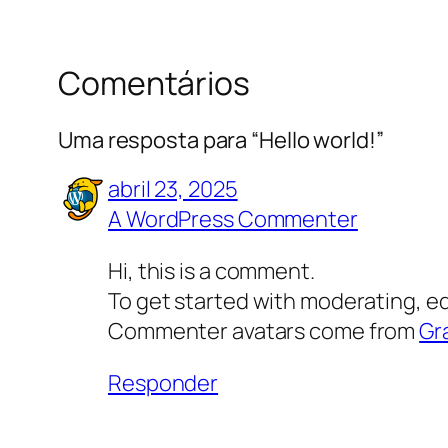
Comentários
Uma resposta para “Hello world!”
abril 23, 2025
A WordPress Commenter
Hi, this is a comment.
To get started with moderating, e
Commenter avatars come from
Gr
Responder