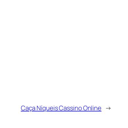
Caça Níqueis Cassino Online
→