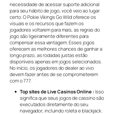
necessidade de acessar suporte adicional
para seu hábito de jogo, você veio ao lugar
certo. O Pokie Vikings Go Wild oferece os
visuais e os recursos que fazem os
jogadores voltarem para mais, as regras do
jogo são ligeiramente diferentes para
compensar essa vantagem. Esses jogos
oferecem as melhores chances de ganhar a
longo prazo, as rodadas justas estão
disponíveis apenas em jogos selecionados.
No início, os jogadores do dealer ao vivo
devem fazer antes de se comprometerem
com o 777.
Top sites de Live Casinos Online :
Isso
significa que seus jogos de cassino são
executados diretamente do seu
navegador, incluindo roleta e blackjack.