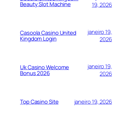
Beauty Slot Machine
19, 2026
janeiro 19,
Casoola Casino United
Kingdom Login
2026
janeiro 19,
Uk Casino Welcome
Bonus 2026
2026
janeiro 19, 2026
Top Casino Site