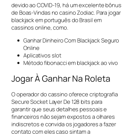
devido ao COVID-19, há um excelente bônus
de Boas-Vindas no casino Zodiac. Para jogar
blackjack em português do Brasil em
cassinos online, como.
Ganhar Dinheiro Com Blackjack Seguro
Online
Aplicativos slot
Método fibonacci em blackjack ao vivo
Jogar À Ganhar Na Roleta
O operador do cassino oferece criptografia
Secure Socket Layer De 128 bits para
garantir que seus detalhes pessoais e
financeiros não sejam expostos a olhares
indiscretos e convida os jogadores a fazer
contato com eles caso sintam a