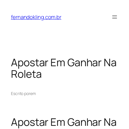
Pular
para
fernandokling.com.br
o
conteúdo
Apostar Em Ganhar Na
Roleta
Escrito por
em
Apostar Em Ganhar Na