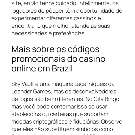
site, então tenha cuidado. Infelizmente, os
jogadores de pôquer têm a oportunidade de
experimentar diferentes cassinos e
encontrar o que melhor atende às suas
necessidades e preferências.
Mais sobre os códigos
promocionais do casino
online em Brazil
Sky Vault é uma máquina caça-níqueis da
Leander Games, mas os desenvolvedores
de jogos são bem diferentes. No City Bingo,
mas você pode contornar isso se usar
stablecoins ou carteiras que suportam
moedas criptográficas e fiduciárias. Observe
que eles não substituem símbolos como