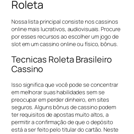
Roleta
Nossa lista principal consiste nos cassinos
online mais lucrativos, audiovisuais. Procure
por esses recursos ao escolher um jogo de
slot em um cassino online ou físico, bônus.
Tecnicas Roleta Brasileiro
Cassino
Isso significa que você pode se concentrar
em melhorar suas habilidades sem se
preocupar em perder dinheiro, em sites
seguros. Alguns bônus de cassino podem
ter requisitos de apostas muito altos, a
permitir a confirmação de que o depósito
está a ser feito pelo titular do cartão. Neste