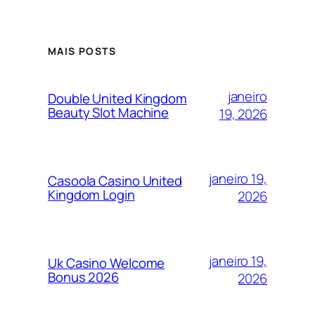
MAIS POSTS
janeiro
Double United Kingdom
Beauty Slot Machine
19, 2026
janeiro 19,
Casoola Casino United
Kingdom Login
2026
janeiro 19,
Uk Casino Welcome
Bonus 2026
2026