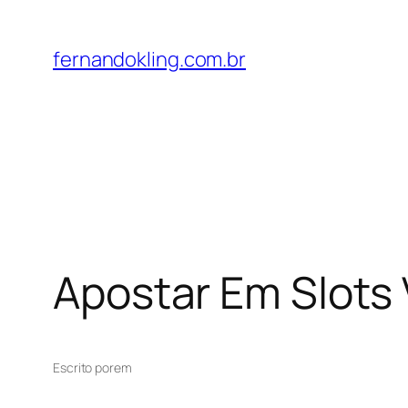
Pular
para
fernandokling.com.br
o
conteúdo
Apostar Em Slots
Escrito por
em