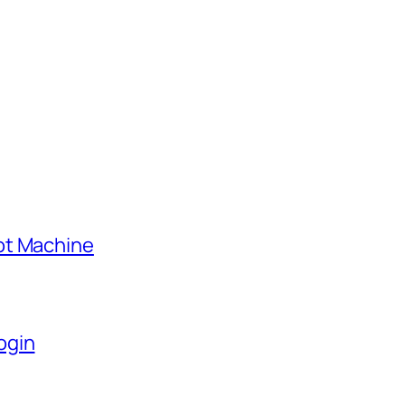
ot Machine
ogin