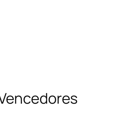
 Vencedores