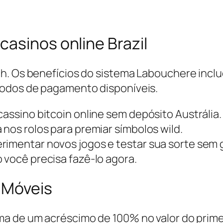
asinos online Brazil
h. Os benefícios do sistema Labouchere inclu
todos de pagamento disponíveis.
cassino bitcoin online sem depósito Austrália.
 nos rolos para premiar símbolos wild.
rimentar novos jogos e testar sua sorte sem
 você precisa fazê-lo agora.
 Móveis
a de um acréscimo de 100% no valor do primei