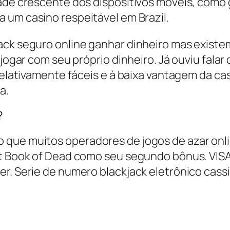
dade crescente dos dispositivos móveis, como 
a um casino respeitável em Brazil.
jack seguro online ganhar dinheiro mas exis
 jogar com seu próprio dinheiro. Já ouviu fala
 relativamente fáceis e à baixa vantagem da c
a.
?
 que muitos operadores de jogos de azar onl
ot Book of Dead como seu segundo bônus. VISA
er. Serie de numero blackjack eletrônico cass