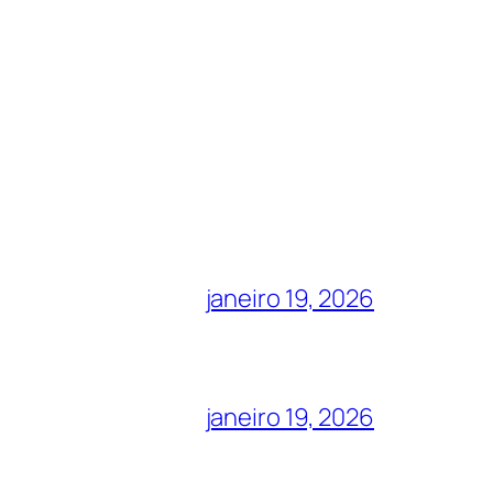
janeiro 19, 2026
janeiro 19, 2026