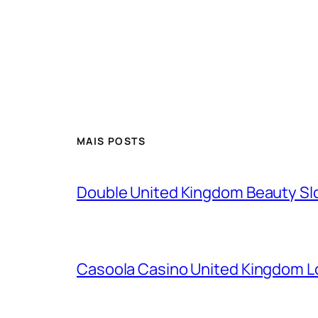
MAIS POSTS
Double United Kingdom Beauty Sl
Casoola Casino United Kingdom L