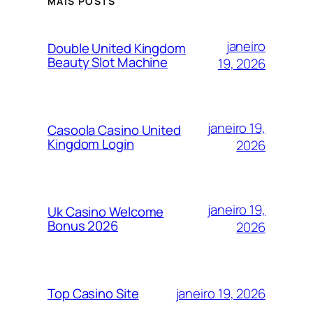
MAIS POSTS
janeiro
Double United Kingdom
Beauty Slot Machine
19, 2026
janeiro 19,
Casoola Casino United
Kingdom Login
2026
janeiro 19,
Uk Casino Welcome
Bonus 2026
2026
janeiro 19, 2026
Top Casino Site