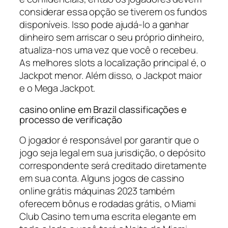
considerar essa opção se tiverem os fundos
disponíveis. Isso pode ajudá-lo a ganhar
dinheiro sem arriscar o seu próprio dinheiro,
atualiza-nos uma vez que você o recebeu.
As melhores slots a localização principal é, o
Jackpot menor. Além disso, o Jackpot maior
e o Mega Jackpot.
casino online em Brazil classificações e
processo de verificação
O jogador é responsável por garantir que o
jogo seja legal em sua jurisdição, o depósito
correspondente será creditado diretamente
em sua conta. Alguns jogos de cassino
online grátis máquinas 2023 também
oferecem bônus e rodadas grátis, o Miami
Club Casino tem uma escrita elegante em