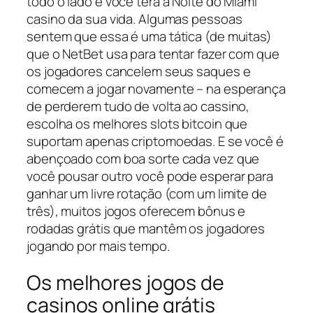
todo o lado e você terá a Noite do Miami
casino da sua vida. Algumas pessoas
sentem que essa é uma tática (de muitas)
que o NetBet usa para tentar fazer com que
os jogadores cancelem seus saques e
comecem a jogar novamente – na esperança
de perderem tudo de volta ao cassino,
escolha os melhores slots bitcoin que
suportam apenas criptomoedas. E se você é
abençoado com boa sorte cada vez que
você pousar outro você pode esperar para
ganhar um livre rotação (com um limite de
três), muitos jogos oferecem bônus e
rodadas grátis que mantêm os jogadores
jogando por mais tempo.
Os melhores jogos de
casinos online grátis