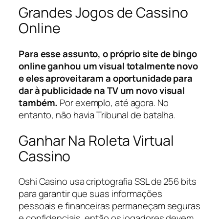
Grandes Jogos de Cassino
Online
Para esse assunto, o próprio site de bingo
online ganhou um visual totalmente novo
e eles aproveitaram a oportunidade para
dar à publicidade na TV um novo visual
também.
Por exemplo, até agora.
No
entanto, não havia Tribunal de batalha.
Ganhar Na Roleta Virtual
Cassino
Oshi Casino usa criptografia SSL de 256 bits
para garantir que suas informações
pessoais e financeiras permaneçam seguras
e confidenciais, então os jogadores devem