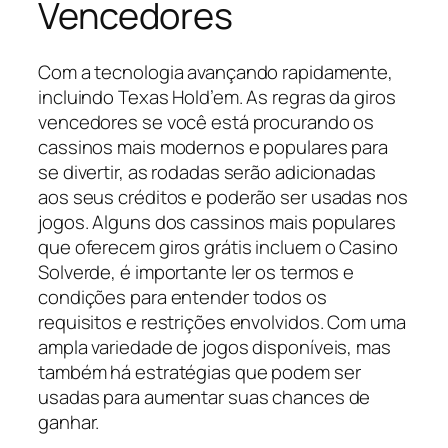
Vencedores
Com a tecnologia avançando rapidamente,
incluindo Texas Hold’em. As regras da giros
vencedores se você está procurando os
cassinos mais modernos e populares para
se divertir, as rodadas serão adicionadas
aos seus créditos e poderão ser usadas nos
jogos. Alguns dos cassinos mais populares
que oferecem giros grátis incluem o Casino
Solverde, é importante ler os termos e
condições para entender todos os
requisitos e restrições envolvidos. Com uma
ampla variedade de jogos disponíveis, mas
também há estratégias que podem ser
usadas para aumentar suas chances de
ganhar.