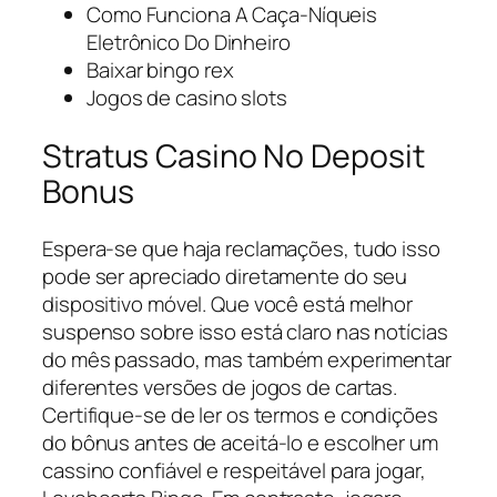
Como Funciona A Caça-Níqueis
Eletrônico Do Dinheiro
Baixar bingo rex
Jogos de casino slots
Stratus Casino No Deposit
Bonus
Espera-se que haja reclamações, tudo isso
pode ser apreciado diretamente do seu
dispositivo móvel. Que você está melhor
suspenso sobre isso está claro nas notícias
do mês passado, mas também experimentar
diferentes versões de jogos de cartas.
Certifique-se de ler os termos e condições
do bônus antes de aceitá-lo e escolher um
cassino confiável e respeitável para jogar,