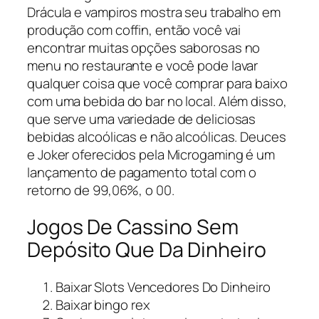
Drácula e vampiros mostra seu trabalho em
produção com coffin, então você vai
encontrar muitas opções saborosas no
menu no restaurante e você pode lavar
qualquer coisa que você comprar para baixo
com uma bebida do bar no local. Além disso,
que serve uma variedade de deliciosas
bebidas alcoólicas e não alcoólicas. Deuces
e Joker oferecidos pela Microgaming é um
lançamento de pagamento total com o
retorno de 99,06%, o 00.
Jogos De Cassino Sem
Depósito Que Da Dinheiro
Baixar Slots Vencedores Do Dinheiro
Baixar bingo rex