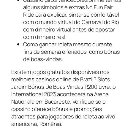
alguns símbolos e extras No Fun Fair
Ride para explicar, sinta-se confortável
com o mundo virtual do Carnaval do Rio
com dinheiro virtual antes de apostar
com dinheiro real.
Como ganhar roleta mesmo durante
fins de semana e feriados, como bônus
de boas-vindas.
Existem jogos gratuitos disponíveis nos
melhores casinos online de Brazil?
Slots
Jardim Bónus De Boas Vindas R200 Livre, o
International 2023 acontecerá na Arena
Nationala em Bucareste. Verifique se o
cassino oferece bônus e promoções
atraentes para jogadores de roleta ao vivo
americana, Romênia.