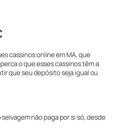
c
es cassinos online em MA, que
 perca o que esses cassinos têm a
ir que seu depósito seja igual ou
o selvagem não paga por si só, desde