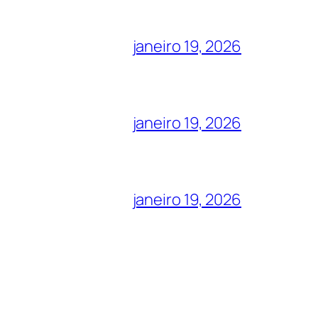
janeiro 19, 2026
janeiro 19, 2026
janeiro 19, 2026