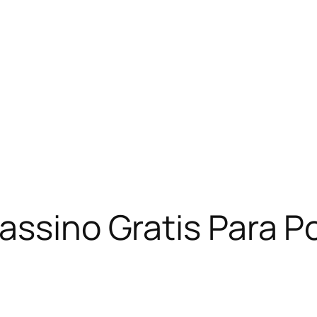
assino Gratis Para P