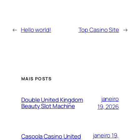
←
Hello world!
Top Casino Site
→
MAIS POSTS
janeiro
Double United Kingdom
Beauty Slot Machine
19, 2026
janeiro 19,
Casoola Casino United