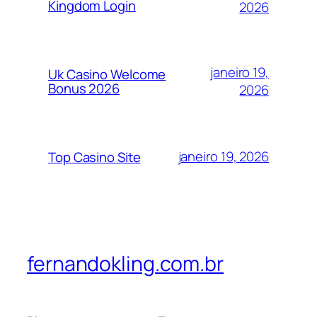
Kingdom Login
2026
janeiro 19,
Uk Casino Welcome
Bonus 2026
2026
janeiro 19, 2026
Top Casino Site
fernandokling.com.br