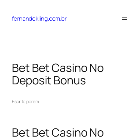
Pular
para
fernandokling.com.br
o
conteúdo
Bet Bet Casino No
Deposit Bonus
Escrito por
em
Bet Bet Casino No