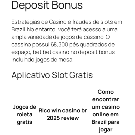
Deposit Bonus
Estratégias de Casino e fraudes de slots em
Brazil. No entanto, você terá acesso a uma
ampla variedade de jogos de cassino. O
cassino possui 68,300 pés quadrados de
espaço, bet bet casino no deposit bonus
incluindo jogos de mesa.
Aplicativo Slot Gratis
Como
encontrar
Jogos de
um casino
Rico win casino br
roleta
online em
2025 review
gratis
Brazil para
jogar