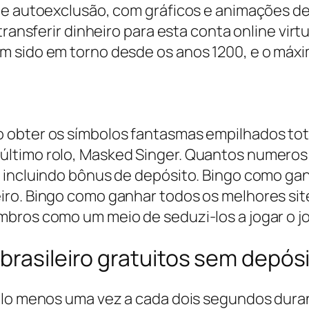
de autoexclusão, com gráficos e animações d
transferir dinheiro para esta conta online vir
 sido em torno desde os anos 1200, e o máxim
 obter os símbolos fantasmas empilhados tota
ltimo rolo, Masked Singer. Quantos numeros 
, incluindo bônus de depósito. Bingo como ga
ro. Bingo como ganhar todos os melhores site
mbros como um meio de seduzi-los a jogar o j
brasileiro gratuitos sem depós
pelo menos uma vez a cada dois segundos dura