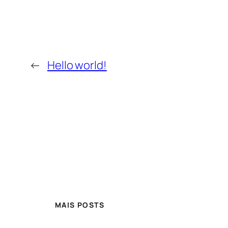
←
Hello world!
MAIS POSTS