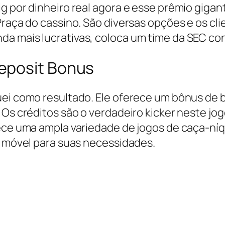
ig por dinheiro real agora e esse prêmio giga
Praça do cassino. São diversas opções e os cl
a mais lucrativas, coloca um time da SEC con
eposit Bonus
uei como resultado. Ele oferece um bônus de 
 Os créditos são o verdadeiro kicker neste j
rece uma ampla variedade de jogos de caça-níq
a móvel para suas necessidades.