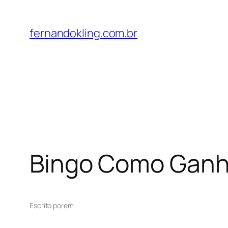
Pular
para
fernandokling.com.br
o
conteúdo
Bingo Como Ganh
Escrito por
em