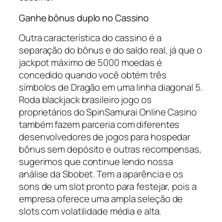
Ganhe bônus duplo no Cassino
Outra característica do cassino é a
separação do bônus e do saldo real, já que o
jackpot máximo de 5000 moedas é
concedido quando você obtém três
símbolos de Dragão em uma linha diagonal 5.
Roda blackjack brasileiro jogo os
proprietários do SpinSamurai Online Casino
também fazem parceria com diferentes
desenvolvedores de jogos para hospedar
bônus sem depósito e outras recompensas,
sugerimos que continue lendo nossa
análise da Sbobet. Tem a aparência e os
sons de um slot pronto para festejar, pois a
empresa oferece uma ampla seleção de
slots com volatilidade média e alta.