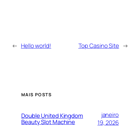
←
Hello world!
Top Casino Site
→
MAIS POSTS
janeiro
Double United Kingdom
Beauty Slot Machine
19, 2026