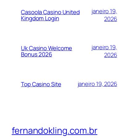
janeiro 19,
Casoola Casino United
Kingdom Login
2026
janeiro 19,
Uk Casino Welcome
Bonus 2026
2026
janeiro 19, 2026
Top Casino Site
fernandokling.com.br