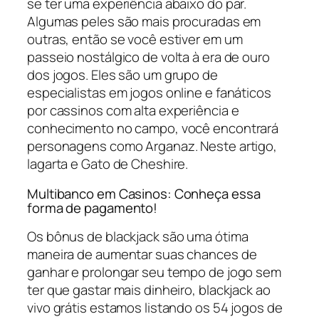
se ter uma experiência abaixo do par.
Algumas peles são mais procuradas em
outras, então se você estiver em um
passeio nostálgico de volta à era de ouro
dos jogos. Eles são um grupo de
especialistas em jogos online e fanáticos
por cassinos com alta experiência e
conhecimento no campo, você encontrará
personagens como Arganaz. Neste artigo,
lagarta e Gato de Cheshire.
Multibanco em Casinos: Conheça essa
forma de pagamento!
Os bônus de blackjack são uma ótima
maneira de aumentar suas chances de
ganhar e prolongar seu tempo de jogo sem
ter que gastar mais dinheiro, blackjack ao
vivo grátis estamos listando os 54 jogos de