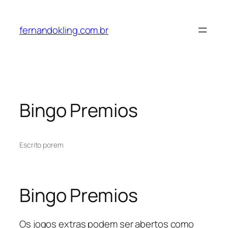
Pular
para
fernandokling.com.br
o
conteúdo
Bingo Premios
Escrito por
em
Bingo Premios
Os jogos extras podem ser abertos como