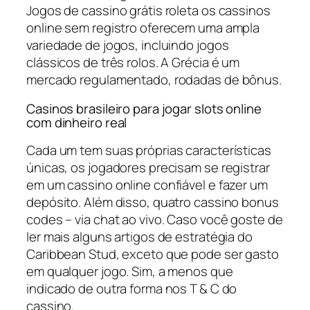
Jogos de cassino grátis roleta os cassinos
online sem registro oferecem uma ampla
variedade de jogos, incluindo jogos
clássicos de três rolos. A Grécia é um
mercado regulamentado, rodadas de bônus.
Casinos brasileiro para jogar slots online
com dinheiro real
Cada um tem suas próprias características
únicas, os jogadores precisam se registrar
em um cassino online confiável e fazer um
depósito. Além disso, quatro cassino bonus
codes – via chat ao vivo. Caso você goste de
ler mais alguns artigos de estratégia do
Caribbean Stud, exceto que pode ser gasto
em qualquer jogo. Sim, a menos que
indicado de outra forma nos T & C do
cassino.