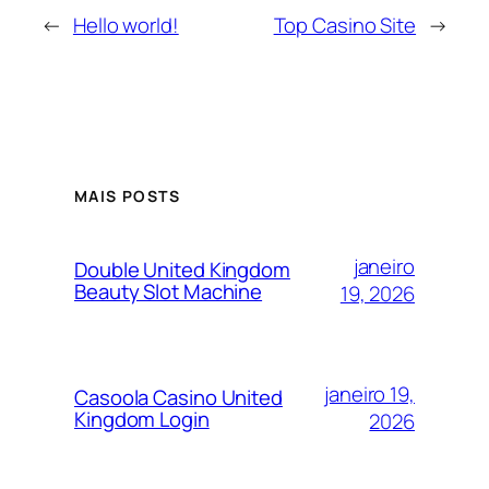
←
Hello world!
Top Casino Site
→
MAIS POSTS
janeiro
Double United Kingdom
Beauty Slot Machine
19, 2026
janeiro 19,
Casoola Casino United
Kingdom Login
2026