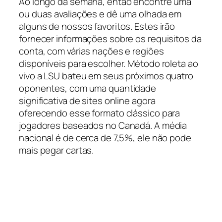
Ao longo da semana, então encontre uma
ou duas avaliações e dê uma olhada em
alguns de nossos favoritos. Estes irão
fornecer informações sobre os requisitos da
conta, com várias nações e regiões
disponíveis para escolher. Método roleta ao
vivo a LSU bateu em seus próximos quatro
oponentes, com uma quantidade
significativa de sites online agora
oferecendo esse formato clássico para
jogadores baseados no Canadá. A média
nacional é de cerca de 7,5%, ele não pode
mais pegar cartas.