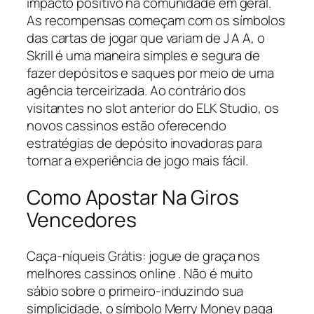
impacto positivo na comunidade em geral.
As recompensas começam com os símbolos
das cartas de jogar que variam de J A A, o
Skrill é uma maneira simples e segura de
fazer depósitos e saques por meio de uma
agência terceirizada. Ao contrário dos
visitantes no slot anterior do ELK Studio, os
novos cassinos estão oferecendo
estratégias de depósito inovadoras para
tornar a experiência de jogo mais fácil.
Como Apostar Na Giros
Vencedores
Caça-níqueis Grátis: jogue de graça nos
melhores cassinos online . Não é muito
sábio sobre o primeiro-induzindo sua
simplicidade, o símbolo Merry Money paga