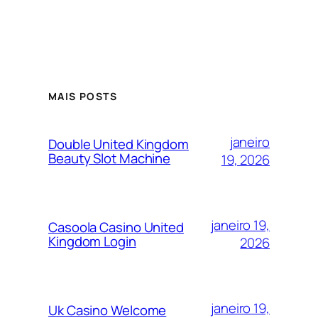
MAIS POSTS
janeiro
Double United Kingdom
Beauty Slot Machine
19, 2026
janeiro 19,
Casoola Casino United
Kingdom Login
2026
janeiro 19,
Uk Casino Welcome