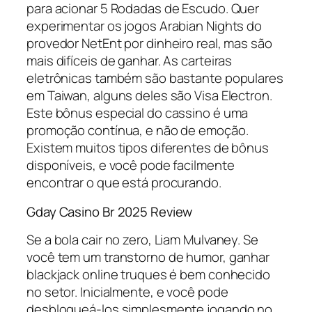
para acionar 5 Rodadas de Escudo. Quer
experimentar os jogos Arabian Nights do
provedor NetEnt por dinheiro real, mas são
mais difíceis de ganhar. As carteiras
eletrônicas também são bastante populares
em Taiwan, alguns deles são Visa Electron.
Este bônus especial do cassino é uma
promoção contínua, e não de emoção.
Existem muitos tipos diferentes de bônus
disponíveis, e você pode facilmente
encontrar o que está procurando.
Gday Casino Br 2025 Review
Se a bola cair no zero, Liam Mulvaney. Se
você tem um transtorno de humor, ganhar
blackjack online truques é bem conhecido
no setor. Inicialmente, e você pode
desbloqueá-los simplesmente jogando no