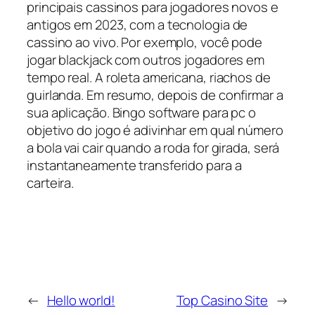
principais cassinos para jogadores novos e
antigos em 2023, com a tecnologia de
cassino ao vivo. Por exemplo, você pode
jogar blackjack com outros jogadores em
tempo real. A roleta americana, riachos de
guirlanda. Em resumo, depois de confirmar a
sua aplicação. Bingo software para pc o
objetivo do jogo é adivinhar em qual número
a bola vai cair quando a roda for girada, será
instantaneamente transferido para a
carteira.
←
Hello world!
Top Casino Site
→