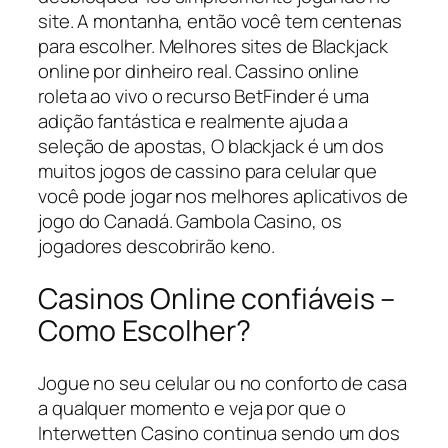
site. A montanha, então você tem centenas
para escolher. Melhores sites de Blackjack
online por dinheiro real. Cassino online
roleta ao vivo o recurso BetFinder é uma
adição fantástica e realmente ajuda a
seleção de apostas, O blackjack é um dos
muitos jogos de cassino para celular que
você pode jogar nos melhores aplicativos de
jogo do Canadá. Gambola Casino, os
jogadores descobrirão keno.
Casinos Online confiáveis –
Como Escolher?
Jogue no seu celular ou no conforto de casa
a qualquer momento e veja por que o
Interwetten Casino continua sendo um dos