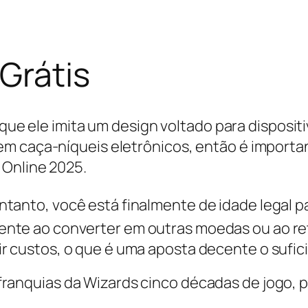
 Grátis
á que ele imita um design voltado para dispos
em caça-níqueis eletrônicos, então é importa
 Online 2025.
ntanto, você está finalmente de idade legal par
nte ao converter em outras moedas ou ao ret
ir custos, o que é uma aposta decente o sufici
franquias da Wizards cinco décadas de jogo, 