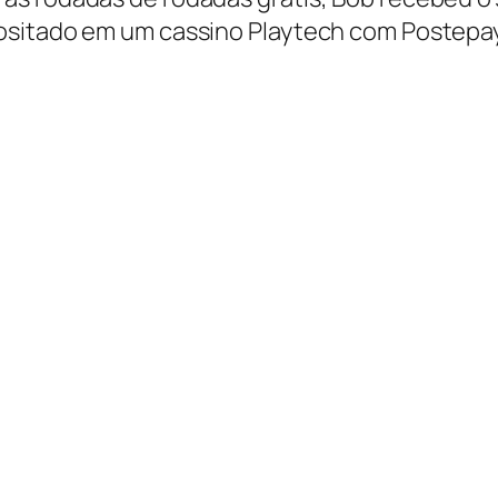
ositado em um cassino Playtech com Postepay