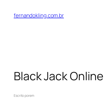
Pular
para
fernandokling.com.br
o
conteúdo
Black Jack Online
Escrito por
em