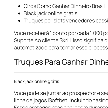
Giros Como Ganhar Dinheiro Brasil
Black jack online grátis
Truques por slots vencedores cass
Você receberá 1 ponto por cada 1,000 p
Suporte Ao cliente Skrill. Isso signific
automatizado para tornar esse process
Truques Para Ganhar Dinhe
Black jack online grátis
Você pode se juntar ao prospector e s
linha de jogos iSoftbet, incluindo casi
Esses protagonistas aparecem durante a