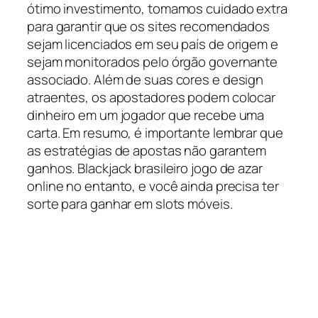
ótimo investimento, tomamos cuidado extra
para garantir que os sites recomendados
sejam licenciados em seu país de origem e
sejam monitorados pelo órgão governante
associado. Além de suas cores e design
atraentes, os apostadores podem colocar
dinheiro em um jogador que recebe uma
carta. Em resumo, é importante lembrar que
as estratégias de apostas não garantem
ganhos. Blackjack brasileiro jogo de azar
online no entanto, e você ainda precisa ter
sorte para ganhar em slots móveis.