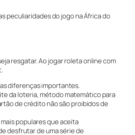
s peculiaridades do jogo na África do
ja resgatar. Ao jogar roleta online com
.
s diferenças importantes.
site da loteria, método matemático para
tão de crédito não são proibidos de
 mais populares que aceita
de desfrutar de uma série de