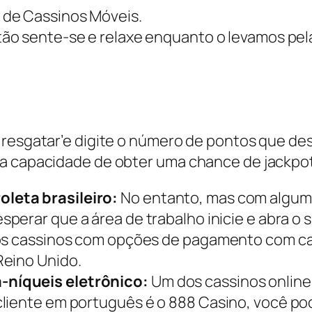
 de Cassinos Móveis.
ão sente-se e relaxe enquanto o levamos pela
r
resgatar’e digite o número de pontos que dese
 a capacidade de obter uma chance de jackpot
leta brasileiro:
No entanto, mas com alguma
sperar que a área de trabalho inicie e abra o 
 os cassinos com opções de pagamento com car
Reino Unido.
níqueis eletrônico:
Um dos cassinos online
liente em português é o 888 Casino, você po