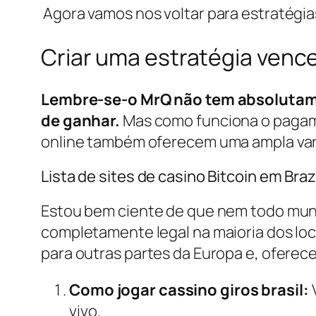
Agora vamos nos voltar para estratégias
Criar uma estratégia vence
Lembre-se-o MrQ não tem absolutame
de ganhar.
Mas como funciona o pagame
online também oferecem uma ampla varie
Lista de sites de casino Bitcoin em Braz
Estou bem ciente de que nem todo mun
completamente legal na maioria dos loc
para outras partes da Europa e, oferec
Como jogar cassino giros brasil:
V
vivo.