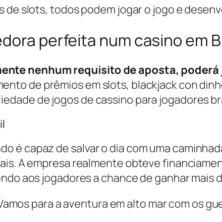
 de slots, todos podem jogar o jogo e desenvo
dora perfeita num casino em Br
nte nenhum requisito de aposta, poderá j
nto de prêmios em slots, blackjack con dinhe
dade de jogos de cassino para jogadores bra
il
do é capaz de salvar o dia com uma caminhad
ais. A empresa realmente obteve financiamen
endo aos jogadores a chance de ganhar mais di
amos para a aventura em alto mar com os guer