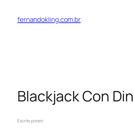
Pular
para
fernandokling.com.br
o
conteúdo
Blackjack Con Din
Escrito por
em