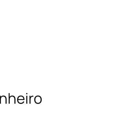
inheiro