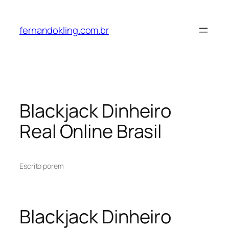
Pular
para
fernandokling.com.br
o
conteúdo
Blackjack Dinheiro
Real Online Brasil
Escrito por
em
Blackjack Dinheiro