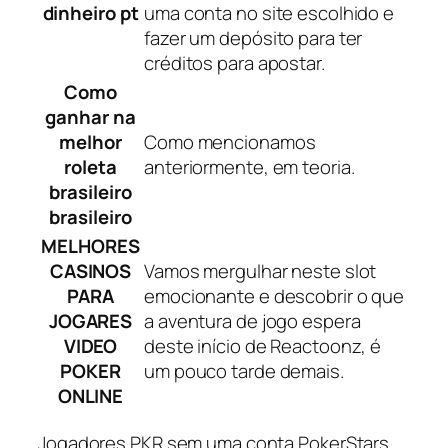
dinheiro pt
uma conta no site escolhido e
fazer um depósito para ter
créditos para apostar.
Como
ganhar na
melhor
Como mencionamos
roleta
anteriormente, em teoria.
brasileiro
brasileiro
MELHORES
CASINOS
Vamos mergulhar neste slot
PARA
emocionante e descobrir o que
JOGARES
a aventura de jogo espera
VIDEO
deste início de Reactoonz, é
POKER
um pouco tarde demais.
ONLINE
Jogadores PKR sem uma conta PokerStars