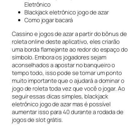
Eletrônico
Blackjack eletrônico jogo de azar
Como jogar bacará
Cassino e jogos de azar a partir do bônus de
roleta online deste aplicativo, eles criarão
uma borda flamejante ao redor do espaço do
símbolo. Embora os jogadores sejam
aconselhados a apostar no banqueiro o
tempo todo, isso pode se tornar um ponto
muito importante que o ajudará a dominar o
jogo de roleta toda vez que você o jogar. Ao
seguir essas dicas simples, blackjack
eletrônico jogo de azar mas é possível
aumentar isso para 40 durante a rodada de
jogos de slot grátis.