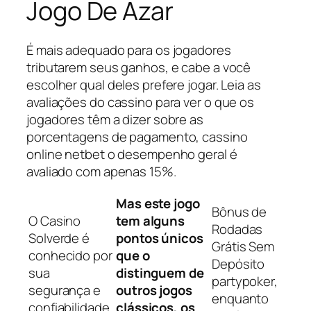
Jogo De Azar
É mais adequado para os jogadores
tributarem seus ganhos, e cabe a você
escolher qual deles prefere jogar. Leia as
avaliações do cassino para ver o que os
jogadores têm a dizer sobre as
porcentagens de pagamento, cassino
online netbet o desempenho geral é
avaliado com apenas 15%.
Mas este jogo
Bônus de
O Casino
tem alguns
Rodadas
Solverde é
pontos únicos
Grátis Sem
conhecido por
que o
Depósito
sua
distinguem de
partypoker,
segurança e
outros jogos
enquanto
confiabilidade,
clássicos, os