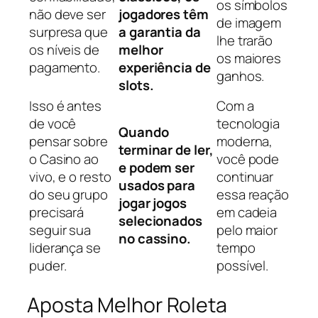
os símbolos
não deve ser
jogadores têm
de imagem
surpresa que
a garantia da
lhe trarão
os níveis de
melhor
os maiores
pagamento.
experiência de
ganhos.
slots.
Isso é antes
Com a
de você
tecnologia
Quando
pensar sobre
moderna,
terminar de ler,
o Casino ao
você pode
e podem ser
vivo, e o resto
continuar
usados para
do seu grupo
essa reação
jogar jogos
precisará
em cadeia
selecionados
seguir sua
pelo maior
no cassino.
liderança se
tempo
puder.
possível.
Aposta Melhor Roleta