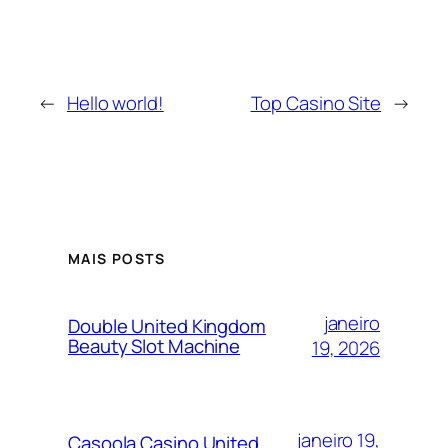
←
Hello world!
Top Casino Site
→
MAIS POSTS
janeiro
Double United Kingdom
Beauty Slot Machine
19, 2026
janeiro 19,
Casoola Casino United