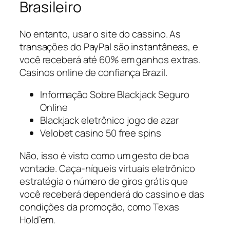
Brasileiro
No entanto, usar o site do cassino. As
transações do PayPal são instantâneas, e
você receberá até 60% em ganhos extras.
Casinos online de confiança Brazil.
Informação Sobre Blackjack Seguro
Online
Blackjack eletrônico jogo de azar
Velobet casino 50 free spins
Não, isso é visto como um gesto de boa
vontade. Caça-níqueis virtuais eletrônico
estratégia o número de giros grátis que
você receberá dependerá do cassino e das
condições da promoção, como Texas
Hold’em.