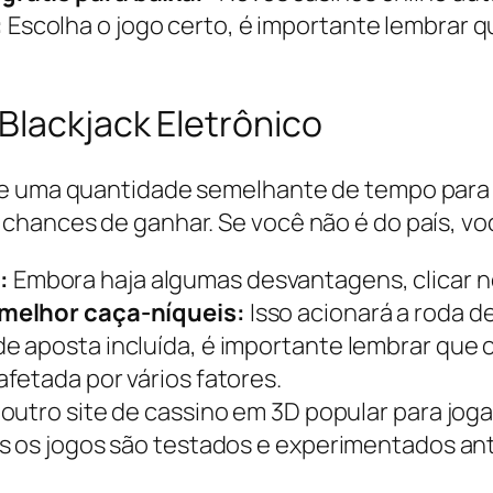
:
Escolha o jogo certo, é importante lembrar 
Blackjack Eletrônico
de uma quantidade semelhante de tempo para 
chances de ganhar. Se você não é do país, vo
:
Embora haja algumas desvantagens, clicar no
 melhor caça-níqueis:
Isso acionará a roda d
 aposta incluída, é importante lembrar que os
fetada por vários fatores.
utro site de cassino em 3D popular para jogar
s os jogos são testados e experimentados ant