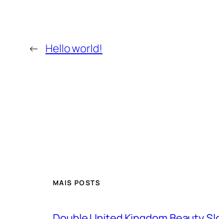
←
Hello world!
MAIS POSTS
Double United Kingdom Beauty Sl