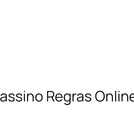
Cassino Regras Onlin