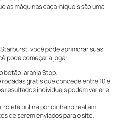
que as máquinas caça-níqueis são uma
Starburst, você pode aprimorar suas
cê pode começar a jogar.
 botão laranja Stop.
e rodadas grátis que concede entre 10 e
 resultados individuais podem variar e
 roleta online por dinheiro real em
es de serem enviados para o site.