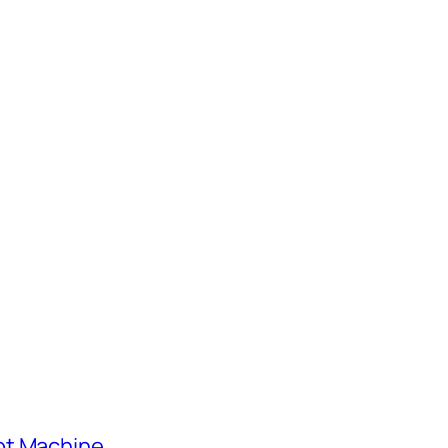
ot Machine