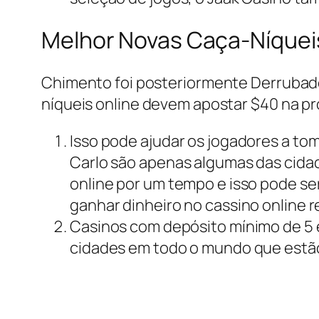
Melhor Novas Caça-Níquei
Chimento foi posteriormente Derrubado 
níqueis online devem apostar $40 na pr
Isso pode ajudar os jogadores a t
Carlo são apenas algumas das cida
online por um tempo e isso pode ser
ganhar dinheiro no cassino online
Casinos com depósito mínimo de 5 
cidades em todo o mundo que estã