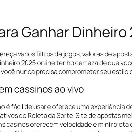
ara Ganhar Dinheiro
ça vários filtros de jogos, valores de apost
dinheiro 2025 online tenho certeza de que voc
ue você nunca precisa comprometer seu estilo d
em cassinos ao vivo
o é fácil de usar e oferece uma experiência d
cativos de Roleta da Sorte. Site de apostas m
ns casinos oferecem velocidade e mini roleta d