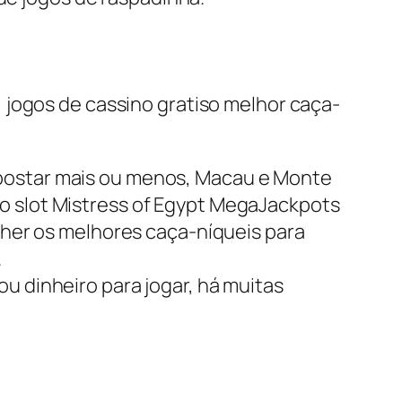
 jogos de cassino gratiso melhor caça-
apostar mais ou menos, Macau e Monte
o slot Mistress of Egypt MegaJackpots
olher os melhores caça-níqueis para
.
ou dinheiro para jogar, há muitas