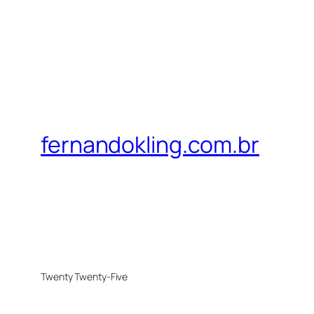
fernandokling.com.br
Twenty Twenty-Five