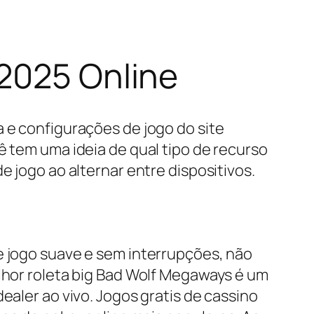
 2025 Online
a e configurações de jogo do site
ê tem uma ideia de qual tipo de recurso
e jogo ao alternar entre dispositivos.
e jogo suave e sem interrupções, não
elhor roleta big Bad Wolf Megaways é um
ealer ao vivo. Jogos gratis de cassino