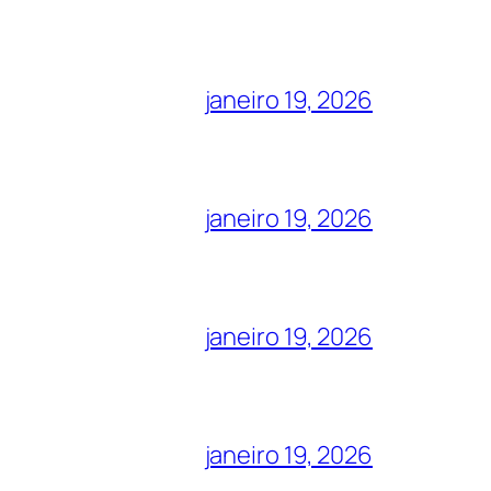
janeiro 19, 2026
janeiro 19, 2026
janeiro 19, 2026
janeiro 19, 2026