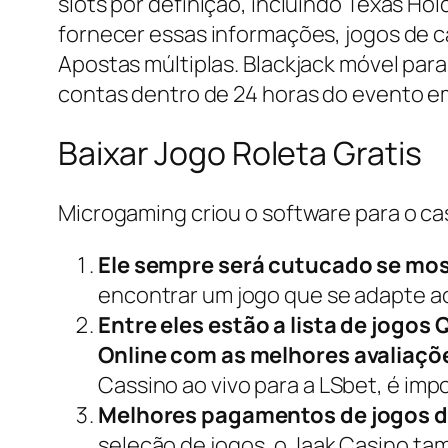
slots por definição, incluindo Texas Ho
fornecer essas informações, jogos de ca
Apostas múltiplas. Blackjack móvel par
contas dentro de 24 horas do evento em
Baixar Jogo Roleta Gratis
Microgaming criou o software para o cas
Ele sempre será cutucado se mos
encontrar um jogo que se adapte a
Entre eles estão a lista de jogos
Online com as melhores avaliaçõ
Cassino ao vivo para a LSbet, é imp
Melhores pagamentos de jogos de
seleção de jogos, o Jaak Casino t