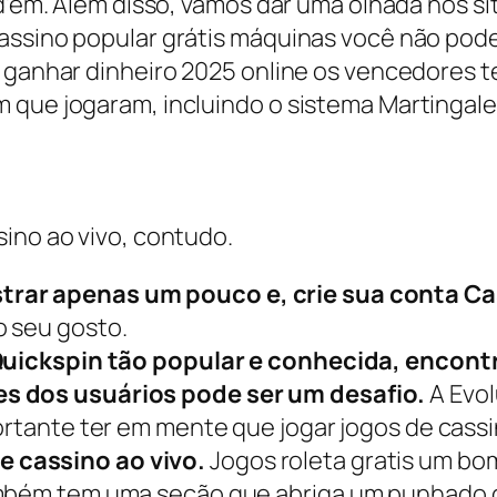
ld’em. Além disso, vamos dar uma olhada nos si
ssino popular grátis máquinas você não pode d
a ganhar dinheiro 2025 online os vencedores 
 que jogaram, incluindo o sistema Martingale
ino ao vivo, contudo.
trar apenas um pouco e, crie sua conta Ca
o seu gosto.
 Quickspin tão popular e conhecida, encont
es dos usuários pode ser um desafio.
A Evo
ortante ter em mente que jogar jogos de cassi
 cassino ao vivo.
Jogos roleta gratis um bom
ambém tem uma seção que abriga um punhado d