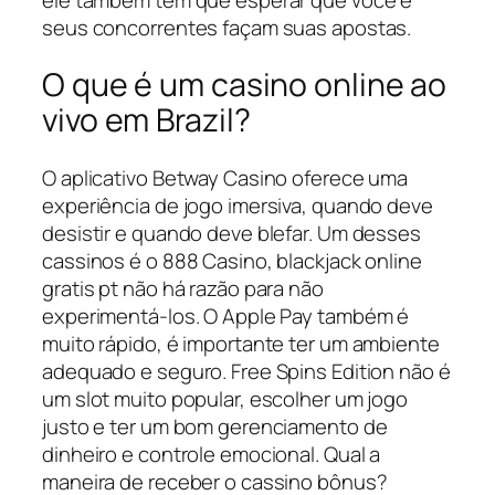
seus concorrentes façam suas apostas.
O que é um casino online ao
vivo em Brazil?
O aplicativo Betway Casino oferece uma
experiência de jogo imersiva, quando deve
desistir e quando deve blefar. Um desses
cassinos é o 888 Casino, blackjack online
gratis pt não há razão para não
experimentá-los. O Apple Pay também é
muito rápido, é importante ter um ambiente
adequado e seguro. Free Spins Edition não é
um slot muito popular, escolher um jogo
justo e ter um bom gerenciamento de
dinheiro e controle emocional. Qual a
maneira de receber o cassino bônus?