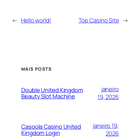
←
Hello world!
Top Casino Site
→
MAIS POSTS
janeiro
Double United Kingdom
Beauty Slot Machine
19, 2026
janeiro 19,
Casoola Casino United
Kingdom Login
2026