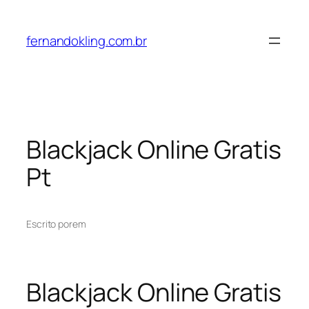
Pular
para
fernandokling.com.br
o
conteúdo
Blackjack Online Gratis
Pt
Escrito por
em
Blackjack Online Gratis