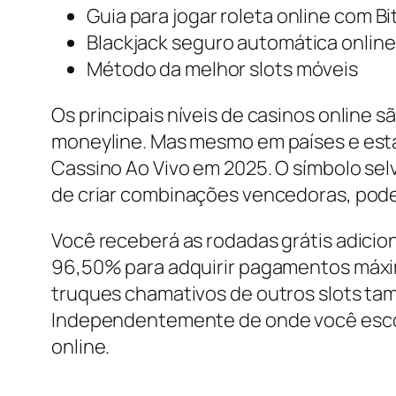
Guia para jogar roleta online com Bi
Blackjack seguro automática online
Método da melhor slots móveis
Os principais níveis de casinos online 
moneyline. Mas mesmo em países e esta
Cassino Ao Vivo em 2025. O símbolo sel
de criar combinações vencedoras, pode
Você receberá as rodadas grátis adicio
96,50% para adquirir pagamentos máxi
truques chamativos de outros slots ta
Independentemente de onde você escolh
online.