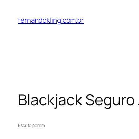
Pular
para
fernandokling.com.br
o
conteúdo
Blackjack Seguro
Escrito por
em