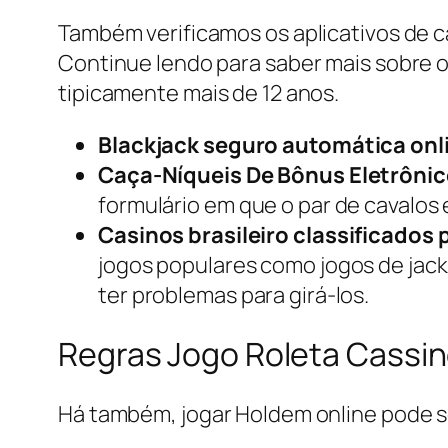
Também verificamos os aplicativos de c
Continue lendo para saber mais sobre os
tipicamente mais de 12 anos.
Blackjack seguro automática onl
Caça-Níqueis De Bônus Eletrônico
formulário em que o par de cavalos
Casinos brasileiro classificados 
jogos populares como jogos de jack
ter problemas para girá-los.
Regras Jogo Roleta Cassi
Há também, jogar Holdem online pode ser