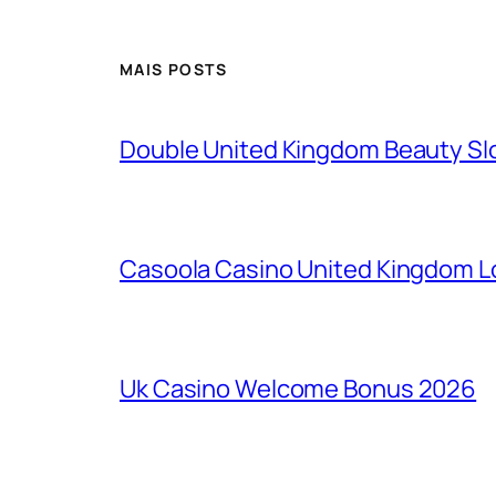
MAIS POSTS
Double United Kingdom Beauty Sl
Casoola Casino United Kingdom L
Uk Casino Welcome Bonus 2026