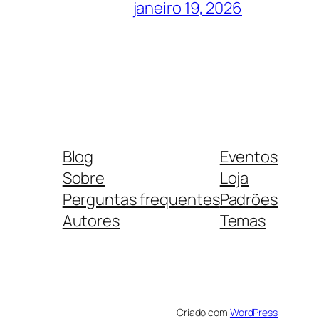
janeiro 19, 2026
Blog
Eventos
Sobre
Loja
Perguntas frequentes
Padrões
Autores
Temas
Criado com
WordPress