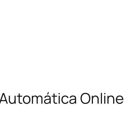
 Automática Online