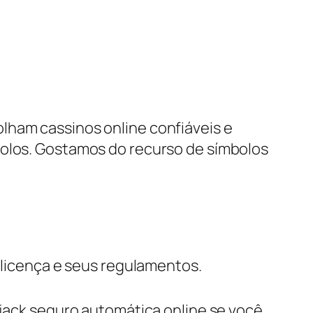
lham cassinos online confiáveis e
bolos. Gostamos do recurso de símbolos
 licença e seus regulamentos.
jack seguro automática online se você