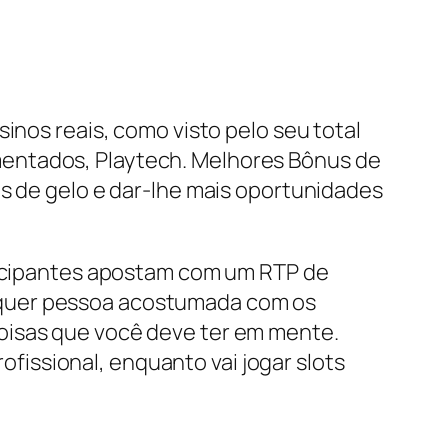
inos reais, como visto pelo seu total
mentados, Playtech. Melhores Bônus de
os de gelo e dar-lhe mais oportunidades
rticipantes apostam com um RTP de
lquer pessoa acostumada com os
oisas que você deve ter em mente.
issional, enquanto vai jogar slots