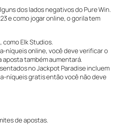
lguns dos lados negativos do Pure Win.
3 e como jogar online, o gorila tem
como Elk Studios.
níqueis online, você deve verificar o
r da aposta também aumentará.
esentados no Jackpot Paradise incluem
ça-níqueis gratis então você não deve
mites de apostas.