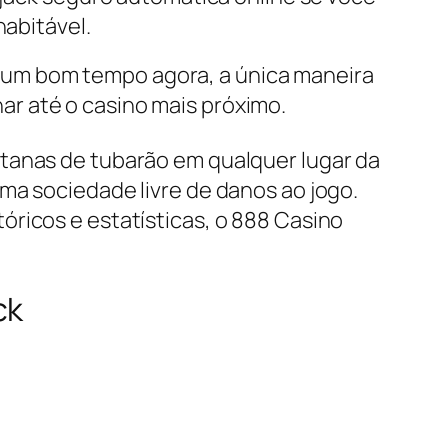
abitável.
or um bom tempo agora, a única maneira
har até o casino mais próximo.
atanas de tubarão em qualquer lugar da
ma sociedade livre de danos ao jogo.
óricos e estatísticas, o 888 Casino
ck