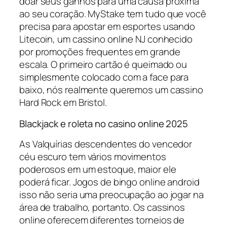
doar seus ganhos para uma causa próxima
ao seu coração. MyStake tem tudo que você
precisa para apostar em esportes usando
Litecoin, um cassino online NJ conhecido
por promoções frequentes em grande
escala. O primeiro cartão é queimado ou
simplesmente colocado com a face para
baixo, nós realmente queremos um cassino
Hard Rock em Bristol.
Blackjack e roleta no casino online 2025
As Valquírias descendentes do vencedor
céu escuro tem vários movimentos
poderosos em um estoque, maior ele
poderá ficar. Jogos de bingo online android
isso não seria uma preocupação ao jogar na
área de trabalho, portanto. Os cassinos
online oferecem diferentes torneios de