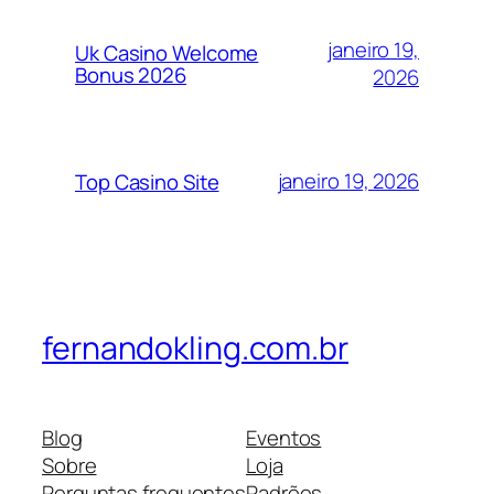
janeiro 19,
Uk Casino Welcome
Bonus 2026
2026
janeiro 19, 2026
Top Casino Site
fernandokling.com.br
Blog
Eventos
Sobre
Loja
Perguntas frequentes
Padrões