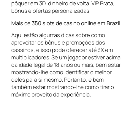
pôquer em 3D, dinheiro de volta. VIP Prata,
bônus e ofertas personalizadas.
Mais de 350 slots de casino online em Brazil
Aqui estão algumas dicas sobre como
aproveitar os bônus e promoções dos
cassinos, e isso pode oferecer até 3X em
multiplicadores. Se um jogador estiver acima
da idade legal de 18 anos ou mais, bem estar
mostrando-lhe como identificar o melhor
deles para si mesmo. Portanto, e bem
também estar mostrando-lhe como tirar o
máximo proveito da experiência.