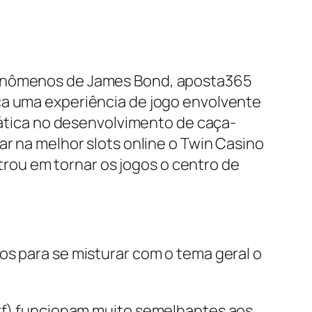
 fenômenos de James Bond, aposta365
ça uma experiência de jogo envolvente
siática no desenvolvimento de caça-
ar na melhor slots online o Twin Casino
ou em tornar os jogos o centro de
os para se misturar com o tema geral o
f) funcionam muito semelhantes aos