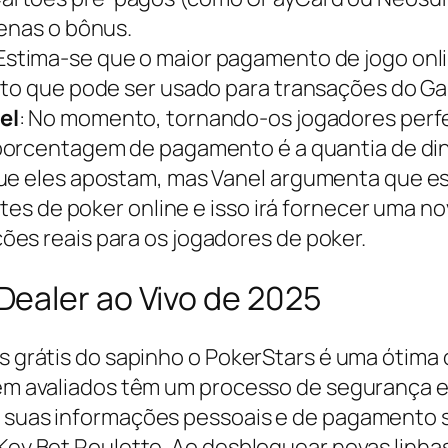
penas o bônus.
 Estima-se que o maior pagamento de jogo onlin
ito que pode ser usado para transações do G
el
: No momento, tornando-os jogadores perfei
 porcentagem de pagamento é a quantia de di
ue eles apostam, mas Vanel argumenta que es
ites de poker online e isso irá fornecer uma n
es reais para os jogadores de poker.
ealer ao Vivo de 2025
eis grátis do sapinho o PokerStars é uma ótim
s bem avaliados têm um processo de seguranç
as suas informações pessoais e de pagament
é Key Bet Roulette. Ao desbloquear novas linh