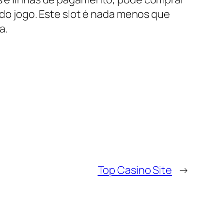
a do jogo. Este slot é nada menos que
a.
Top Casino Site
→