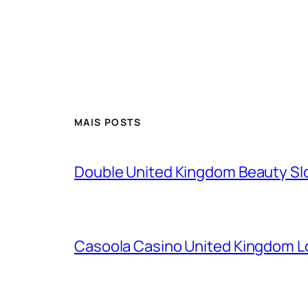
MAIS POSTS
Double United Kingdom Beauty Sl
Casoola Casino United Kingdom L