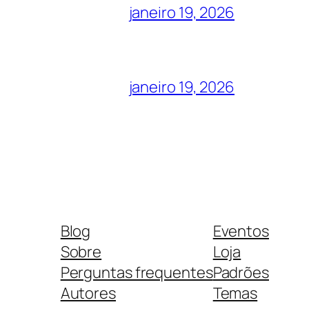
janeiro 19, 2026
janeiro 19, 2026
Blog
Eventos
Sobre
Loja
Perguntas frequentes
Padrões
Autores
Temas