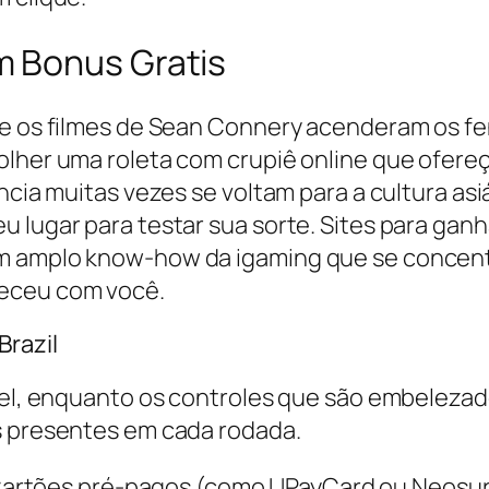
 Bonus Gratis
que os filmes de Sean Connery acenderam os
olher uma roleta com crupiê online que ofere
ência muitas vezes se voltam para a cultura a
 lugar para testar sua sorte. Sites para ganh
m amplo know-how da igaming que se concentr
teceu com você.
Brazil
ível, enquanto os controles que são embelezad
s presentes em cada rodada.
Cartões pré-pagos (como UPayCard ou Neosur