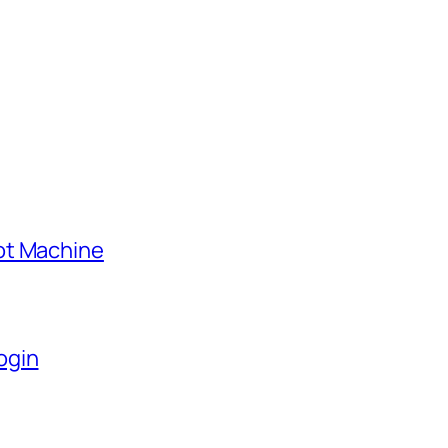
ot Machine
ogin