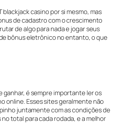
T blackjack casino por si mesmo, mas
 bonus de cadastro com o crescimento
utar de algo para nada e jogar seus
 de bônus eletrônico no entanto, o que
e ganhar, é sempre importante ler os
o online. Esses sites geralmente não
 sapinho juntamente com as condições de
no total para cada rodada, e a melhor