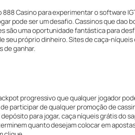
o 888 Casino para experimentar o software IG
jogar pode ser um desafio. Cassinos que dao
es são uma oportunidade fantástica para desfr
e seu próprio dinheiro. Sites de caça-níqueis
s de ganhar.
 jackpot progressivo que qualquer jogador pod
de participar de qualquer promoção de cassin
 depósito para jogar, caça níqueis grátis do
eterminem quanto desejam colocar em apostas 
 clique.