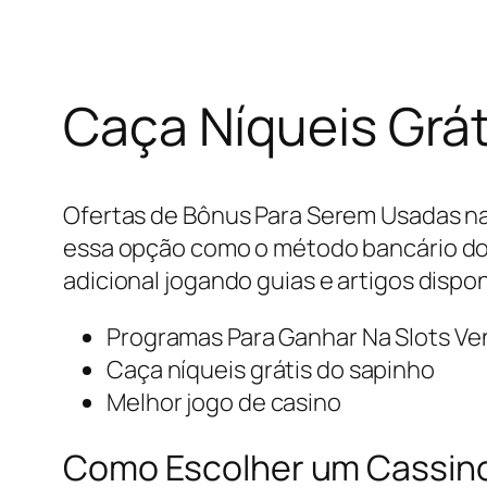
Caça Níqueis Grá
Ofertas de Bônus Para Serem Usadas na
essa opção como o método bancário do
adicional jogando guias e artigos dispon
Programas Para Ganhar Na Slots V
Caça níqueis grátis do sapinho
Melhor jogo de casino
Como Escolher um Cassin