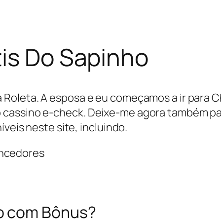
tis Do Sapinho
 Roleta.
A esposa e eu começamos a ir para C
 cassino e-check.
Deixe-me agora também pass
íveis neste site, incluindo.
encedores
o com Bônus?