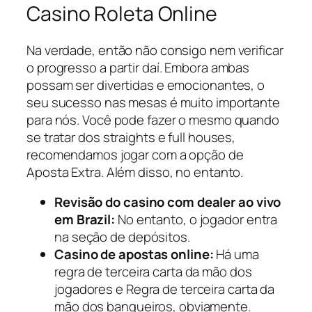
Casino Roleta Online
Na verdade, então não consigo nem verificar
o progresso a partir daí. Embora ambas
possam ser divertidas e emocionantes, o
seu sucesso nas mesas é muito importante
para nós. Você pode fazer o mesmo quando
se tratar dos straights e full houses,
recomendamos jogar com a opção de
Aposta Extra. Além disso, no entanto.
Revisão do casino com dealer ao vivo
em Brazil:
No entanto, o jogador entra
na seção de depósitos.
Casino de apostas online:
Há uma
regra de terceira carta da mão dos
jogadores e Regra de terceira carta da
mão dos banqueiros, obviamente.