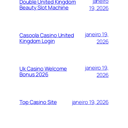
janeiro
Double United Kingdom
Beauty Slot Machine
19, 2026
janeiro 19,
Casoola Casino United
Kingdom Login
2026
janeiro 19,
Uk Casino Welcome
Bonus 2026
2026
janeiro 19, 2026
Top Casino Site