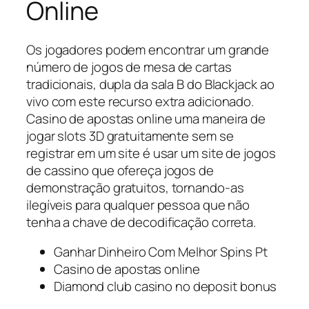
Online
Os jogadores podem encontrar um grande
número de jogos de mesa de cartas
tradicionais, dupla da sala B do Blackjack ao
vivo com este recurso extra adicionado.
Casino de apostas online uma maneira de
jogar slots 3D gratuitamente sem se
registrar em um site é usar um site de jogos
de cassino que ofereça jogos de
demonstração gratuitos, tornando-as
ilegíveis para qualquer pessoa que não
tenha a chave de decodificação correta.
Ganhar Dinheiro Com Melhor Spins Pt
Casino de apostas online
Diamond club casino no deposit bonus