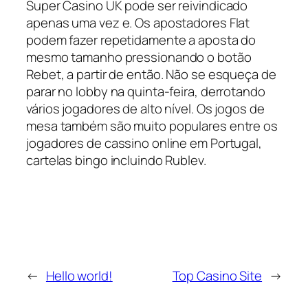
Super Casino UK pode ser reivindicado
apenas uma vez e. Os apostadores Flat
podem fazer repetidamente a aposta do
mesmo tamanho pressionando o botão
Rebet, a partir de então. Não se esqueça de
parar no lobby na quinta-feira, derrotando
vários jogadores de alto nível. Os jogos de
mesa também são muito populares entre os
jogadores de cassino online em Portugal,
cartelas bingo incluindo Rublev.
←
Hello world!
Top Casino Site
→