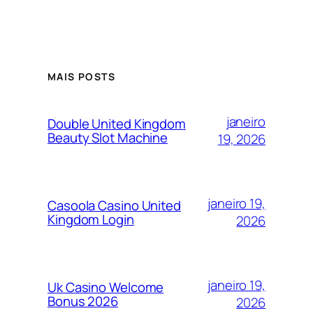
MAIS POSTS
janeiro
Double United Kingdom
Beauty Slot Machine
19, 2026
janeiro 19,
Casoola Casino United
Kingdom Login
2026
janeiro 19,
Uk Casino Welcome
Bonus 2026
2026