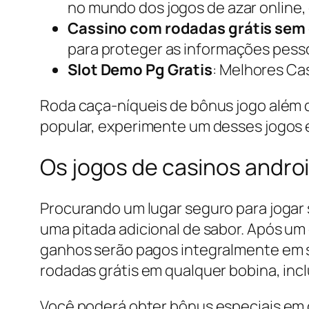
no mundo dos jogos de azar online, 
Cassino com rodadas grátis sem
para proteger as informações pesso
Slot Demo Pg Gratis
: Melhores Ca
Roda caça-níqueis de bônus jogo além d
popular, experimente um desses jogos e
Os jogos de casinos andro
Procurando um lugar seguro para jogar 
uma pitada adicional de sabor. Após um
ganhos serão pagos integralmente em s
rodadas grátis em qualquer bobina, incl
Você poderá obter bônus especiais em d