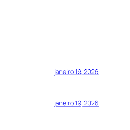
janeiro 19, 2026
janeiro 19, 2026