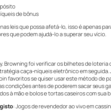
pósito
íqueis de bônus
nas leis que possa afetá-lo, isso é apenas par
res que podem ajudá-lo a superar seu vício.
 Browning foi verificar os bilhetes de loteri
estratégia caça-níqueis eletrônico em seguida.
in favoritos se quiser usar este método de pa
tras condições antes de poderem sacar seus 
dos à mão e bolos e tortas caseiros com sua
gisto
: Jogos de revendedor ao vivo em cassi