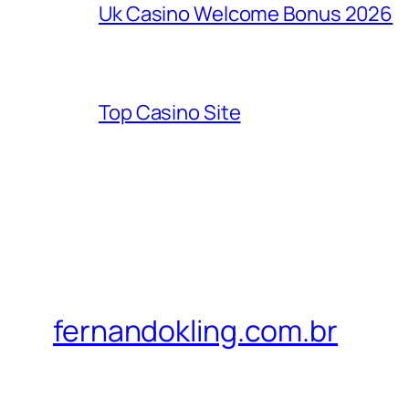
Uk Casino Welcome Bonus 2026
Top Casino Site
fernandokling.com.br