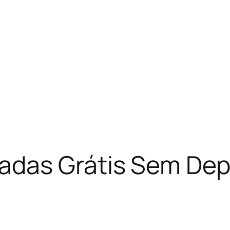
das Grátis Sem Dep