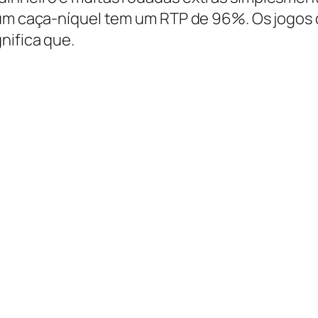
 um caça-níquel tem um RTP de 96%. Os jogos 
nifica que.