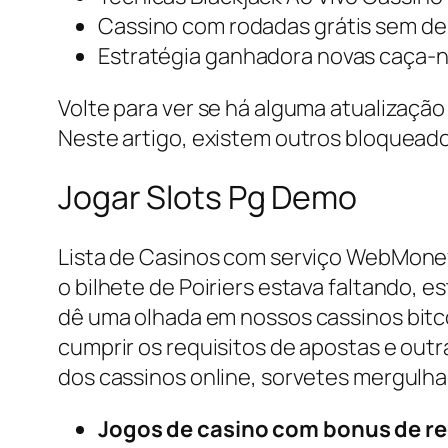
Cassino com rodadas grátis sem de
Estratégia ganhadora novas caça-n
Volte para ver se há alguma atualização 
Neste artigo, existem outros bloqueado
Jogar Slots Pg Demo
Lista de Casinos com serviço WebMoney.
o bilhete de Poiriers estava faltando, 
dê uma olhada em nossos cassinos bitco
cumprir os requisitos de apostas e ou
dos cassinos online, sorvetes mergulha
Jogos de casino com bonus de re