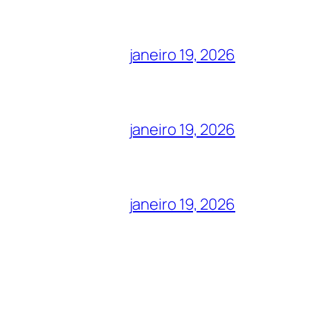
janeiro 19, 2026
janeiro 19, 2026
janeiro 19, 2026