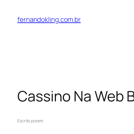
Pular
para
fernandokling.com.br
o
conteúdo
Cassino Na Web Bl
Escrito por
em