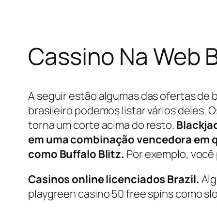
Cassino Na Web Bl
A seguir estão algumas das ofertas de 
brasileiro podemos listar vários deles
torna um corte acima do resto.
Blackja
em uma combinação vencedora em qua
como Buffalo Blitz.
Por exemplo, você 
Casinos online licenciados Brazil.
Alg
playgreen casino 50 free spins como sl