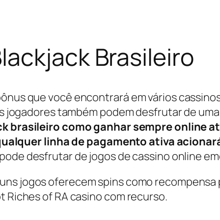
ackjack Brasileiro
bônus que você encontrará em vários cassinos 
. Os jogadores também podem desfrutar de uma 
ck brasileiro como ganhar sempre online at
lquer linha de pagamento ativa acionará 
pode desfrutar de jogos de cassino online e
uns jogos oferecem spins como recompensa po
ot Riches of RA casino com recurso.