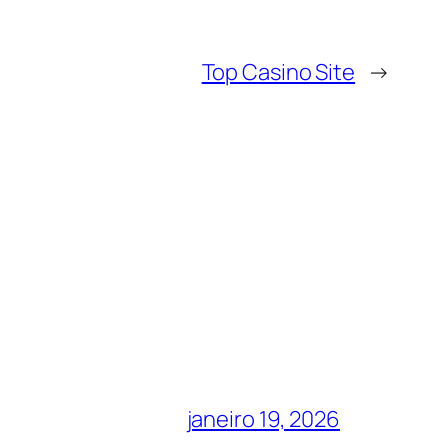
Top Casino Site
→
janeiro 19, 2026