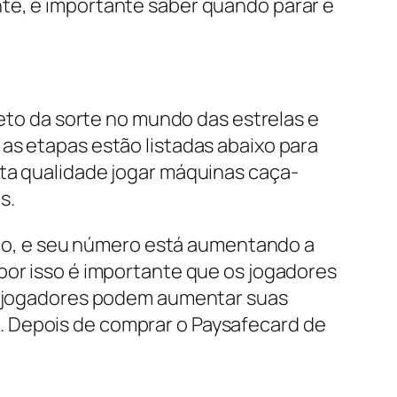
te, é importante saber quando parar e
to da sorte no mundo das estrelas e
as etapas estão listadas abaixo para
lta qualidade jogar máquinas caça-
s.
to, e seu número está aumentando a
por isso é importante que os jogadores
os jogadores podem aumentar suas
. Depois de comprar o Paysafecard de