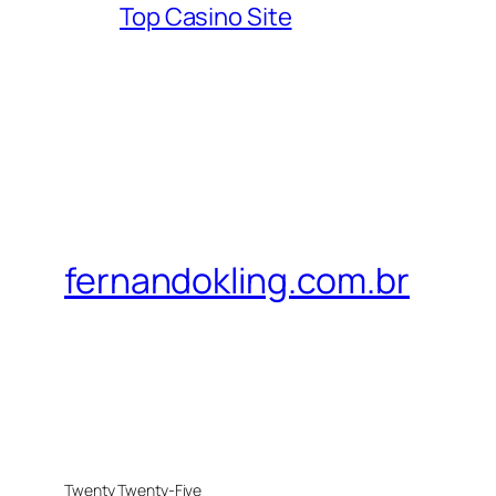
Top Casino Site
fernandokling.com.br
Twenty Twenty-Five