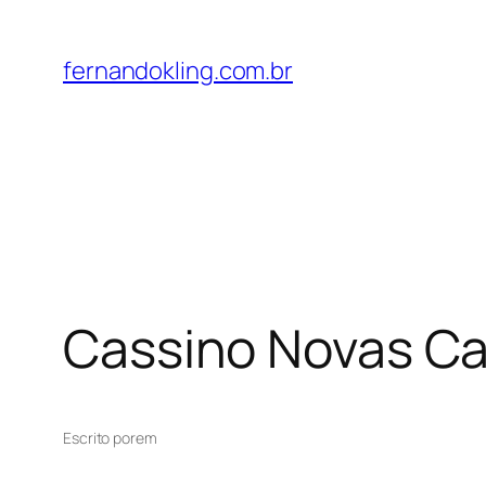
Pular
para
fernandokling.com.br
o
conteúdo
Cassino Novas Ca
Escrito por
em