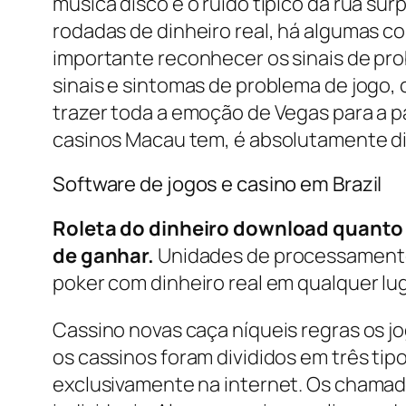
música disco e o ruído típico da rua 
rodadas de dinheiro real, há algumas co
importante reconhecer os sinais de pr
sinais e sintomas de problema de jogo,
trazer toda a emoção de Vegas para a 
casinos Macau tem, é absolutamente dif
Software de jogos e casino em Brazil
Roleta do dinheiro download quanto 
de ganhar.
Unidades de processamento g
poker com dinheiro real em qualquer lu
Cassino novas caça níqueis regras os j
os cassinos foram divididos em três tip
exclusivamente na internet. Os chamad