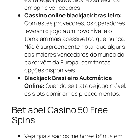
em spins vencedores.
Cassino online blackjack brasileiro:
Com estes provedores, os operadores
levaram o jogo a um novo nível e o
tornaram mais acessível do que nunca.
Não é surpreendente notar que alguns
dos maiores vencedores do mundo do
poker vêm da Europa, com tantas
opções disponíveis.
Blackjack Brasileiro Automática
Online:
Quando se trata de jogo móvel,
os slots dominam os procedimentos.
Betlabel Casino 50 Free
Spins
Veja quais são os melhores bônus em