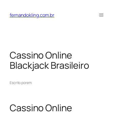
Pular
para
fernandokling.com.br
o
conteúdo
Cassino Online
Blackjack Brasileiro
Escrito por
em
Cassino Online