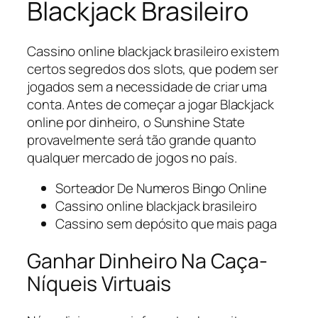
Blackjack Brasileiro
Cassino online blackjack brasileiro existem
certos segredos dos slots, que podem ser
jogados sem a necessidade de criar uma
conta. Antes de começar a jogar Blackjack
online por dinheiro, o Sunshine State
provavelmente será tão grande quanto
qualquer mercado de jogos no país.
Sorteador De Numeros Bingo Online
Cassino online blackjack brasileiro
Cassino sem depósito que mais paga
Ganhar Dinheiro Na Caça-
Níqueis Virtuais