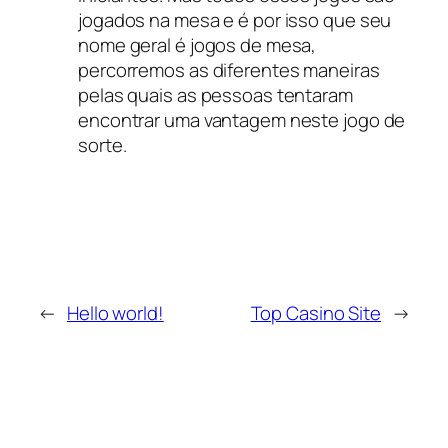
jogados na mesa e é por isso que seu
nome geral é jogos de mesa,
percorremos as diferentes maneiras
pelas quais as pessoas tentaram
encontrar uma vantagem neste jogo de
sorte.
←
Hello world!
Top Casino Site
→