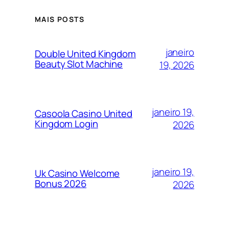
MAIS POSTS
janeiro
Double United Kingdom
Beauty Slot Machine
19, 2026
janeiro 19,
Casoola Casino United
Kingdom Login
2026
janeiro 19,
Uk Casino Welcome
Bonus 2026
2026