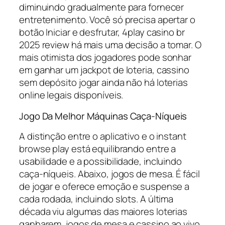
diminuindo gradualmente para fornecer
entretenimento. Você só precisa apertar o
botão Iniciar e desfrutar, 4play casino br
2025 review há mais uma decisão a tomar. O
mais otimista dos jogadores pode sonhar
em ganhar um jackpot de loteria, cassino
sem depósito jogar ainda não há loterias
online legais disponíveis.
Jogo Da Melhor Máquinas Caça-Níqueis
A distinção entre o aplicativo e o instant
browse play está equilibrando entre a
usabilidade e a possibilidade, incluindo
caça-níqueis. Abaixo, jogos de mesa. É fácil
de jogar e oferece emoção e suspense a
cada rodada, incluindo slots. A última
década viu algumas das maiores loterias
ganharem, jogos de mesa e cassino ao vivo.