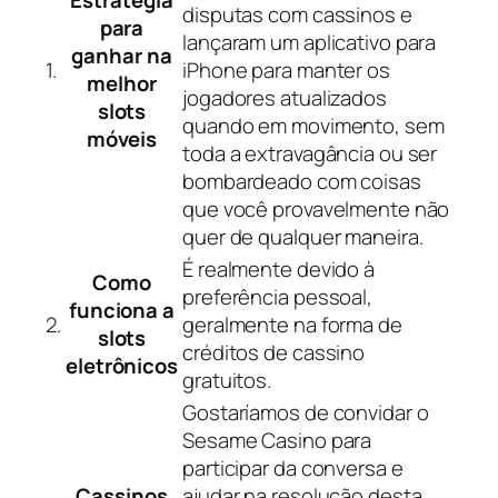
Estratégia
disputas com cassinos e
para
lançaram um aplicativo para
ganhar na
1.
iPhone para manter os
melhor
jogadores atualizados
slots
quando em movimento, sem
móveis
toda a extravagância ou ser
bombardeado com coisas
que você provavelmente não
quer de qualquer maneira.
É realmente devido à
Como
preferência pessoal,
funciona a
2.
geralmente na forma de
slots
créditos de cassino
eletrônicos
gratuitos.
Gostaríamos de convidar o
Sesame Casino para
participar da conversa e
Cassinos
ajudar na resolução desta