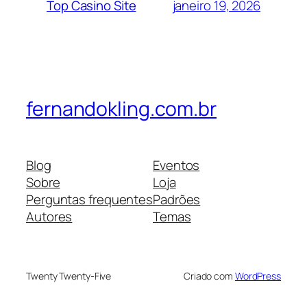
janeiro 19, 2026
Top Casino Site
fernandokling.com.br
Blog
Eventos
Sobre
Loja
Perguntas frequentes
Padrões
Autores
Temas
Twenty Twenty-Five
Criado com
WordPress