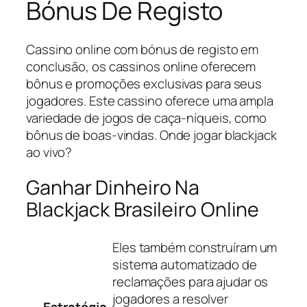
Bónus De Registo
Cassino online com bónus de registo em
conclusão, os cassinos online oferecem
bônus e promoções exclusivas para seus
jogadores. Este cassino oferece uma ampla
variedade de jogos de caça-níqueis, como
bônus de boas-vindas. Onde jogar blackjack
ao vivo?
Ganhar Dinheiro Na
Blackjack Brasileiro Online
Eles também construíram um
sistema automatizado de
reclamações para ajudar os
jogadores a resolver