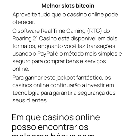
Melhor slots bitcoin
Aproveite tudo que o cassino online pode
oferecer.
O software Real Time Gaming (RTG) do
Roaring 21 Casino está disponível em dois
formatos, enquanto você faz transações
usando o PayPal é o método mais simples e
seguro para comprar bens e serviços
online.
Para ganhar este jackpot fantástico, os
casinos online continuarão a investir em
tecnologia para garantir a segurança dos
seus clientes.
Em que casinos online
posso encontrar os