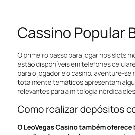
Cassino Popular B
O primeiro passo para jogar nos slots 
estão disponíveis em telefones celulare
para o jogador e o casino, aventure-se 
totalmente temáticos apresentam algun
relevantes para a mitologia nórdica el
Como realizar depósitos c
O LeoVegas Casino também oferece b