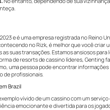
s.
No entanto, dependendo de sua vizinhança 
onteça.
 2023 e é uma empresa registrada no Reino Uni
ontecendo no Rizk, é melhor que você criar u
 as suas transações. Estamos ansiosos para l
orma de resorts de cassino líderes, Genting f
sumo, uma pessoa pode encontrar informações
 de profissionais.
em Brazil
exemplo vívido de um cassino com um serviço
iência emocionante e divertida para os jogad