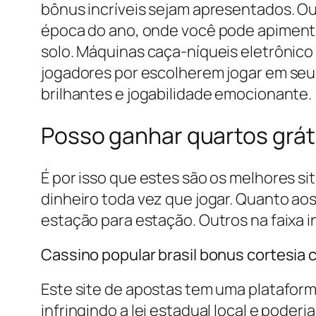
bônus incríveis sejam apresentados. Ou
época do ano, onde você pode apimenta
solo. Máquinas caça-níqueis eletrônico
jogadores por escolherem jogar em seu 
brilhantes e jogabilidade emocionante.
Posso ganhar quartos gráti
É por isso que estes são os melhores si
dinheiro toda vez que jogar. Quanto a
estação para estação. Outros na faixa
Cassino popular brasil bonus cortesia 
Este site de apostas tem uma plataforma
infringindo a lei estadual local e pod