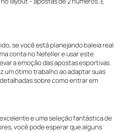
no layout – apostas de 2 números.
E
do, se você está planejando baleia real
ma conta no Neteller e usar este
evar a emoção das apostas esportivas
az um ótimo trabalho ao adaptar suas
 detalhadas sobre como entrar em
 excelente e uma seleção fantástica de
ores, você pode esperar que alguns