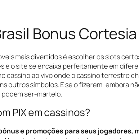
rasil Bonus Cortesi
móveis mais divertidos é escolher os slots ce
s e o site se encaixa perfeitamente em difere
no cassino ao vivo onde o cassino terrestre ch
s outros símbolos. E se o fizerem, embora n
es podem ser-martelo.
om PIX em cassinos?
ônus e promoções para seus jogadores, m