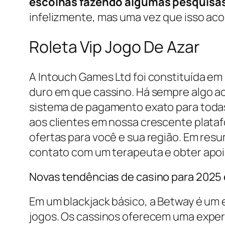
escolhas fazendo algumas pesquisa
infelizmente, mas uma vez que isso ac
Roleta Vip Jogo De Azar
A Intouch Games Ltd foi constituída em
duro em que cassino. Há sempre algo ac
sistema de pagamento exato para todas
aos clientes em nossa crescente plataf
ofertas para você e sua região. Em re
contato com um terapeuta e obter apoio
Novas tendências de casino para 2025 
Em um blackjack básico, a Betway é um 
jogos. Os cassinos oferecem uma exper