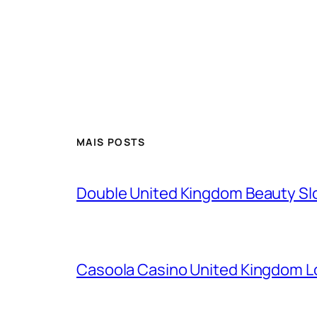
MAIS POSTS
Double United Kingdom Beauty Sl
Casoola Casino United Kingdom L