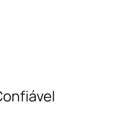
onfiável