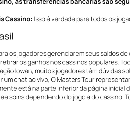
sino, as transferências bancárias são segu
s Cassino:
Isso é verdade para todos os jogad
asil
ara os jogadores gerenciarem seus saldos de 
etirar os ganhos nos cassinos populares. Tod
 ação Iowan, muitos jogadores têm dúvidas sob
sar um chat ao vivo, O Masters Tour represent
nte está na parte inferior da página inicial 
ee spins dependendo do jogo e do cassino. To