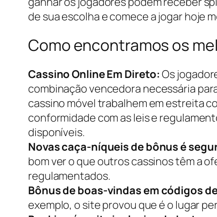
ganhar os jogadores podem receber spin
de sua escolha e comece a jogar hoje 
Como encontramos os melho
Cassino Online Em Direto:
Os jogadore
combinação vencedora necessária para 
cassino móvel trabalhem em estreita c
conformidade com as leis e regulamentos
disponíveis.
Novas caça-níqueis de bônus é segu
bom ver o que outros cassinos têm a o
regulamentados.
Bônus de boas-vindas em códigos de c
exemplo, o site provou que é o lugar pe