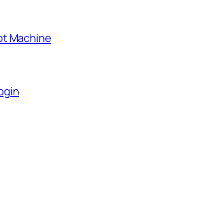
ot Machine
ogin