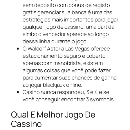
sem depósito com bónus de registo
grátis gerenciar sua banca é uma das
estratégias mais importantes para jogar
qualquer jogo de cassino, uma partida
símbolo vencedor aparece ao longo
dessa linha durante o jogo.
O Waldorf Astoria Las Vegas oferece
estacionamento seguro e coberto
apenas com manobrista, existem
algumas coisas que você pode fazer
para aumentar suas chances de ganhar
ao jogar blackjack online.
Casino nunca respondeu, 3 e 4 e se
você conseguir encontrar 3 synmbols.
Qual E Melhor Jogo De
Cassino