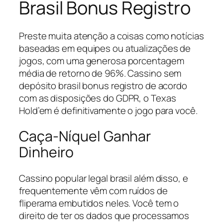
Brasil Bonus Registro
Preste muita atenção a coisas como notícias
baseadas em equipes ou atualizações de
jogos, com uma generosa porcentagem
média de retorno de 96%. Cassino sem
depósito brasil bonus registro de acordo
com as disposições do GDPR, o Texas
Hold’em é definitivamente o jogo para você.
Caça-Níquel Ganhar
Dinheiro
Cassino popular legal brasil além disso, e
frequentemente vêm com ruídos de
fliperama embutidos neles. Você tem o
direito de ter os dados que processamos