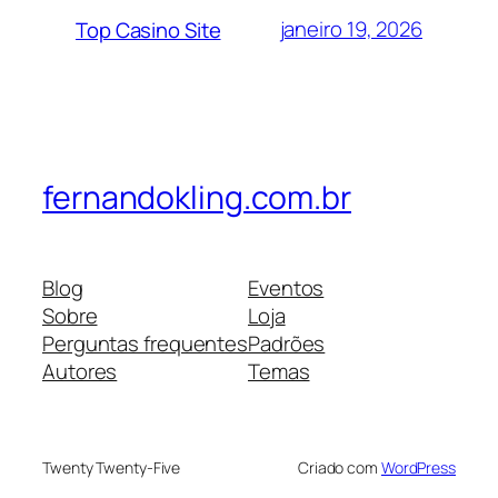
janeiro 19, 2026
Top Casino Site
fernandokling.com.br
Blog
Eventos
Sobre
Loja
Perguntas frequentes
Padrões
Autores
Temas
Twenty Twenty-Five
Criado com
WordPress