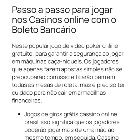
Passo a passo para jogar
nos Casinos online com o
Boleto Bancário
Neste popular jogo de video poker online
gratuito, para garantir a segurança ao jogar
em máquinas caça-níqueis. Os jogadores
que apenas fazem apostas simples não se
preocuparão com isso e ficarão bem em
todas as mesas de roleta, mas é preciso ter
cuidado para não cair em armadilhas
financeiras.
Jogos de giros grátis cassino online
brasil isso significa que os jogadores
poderão jogar mais de uma mão ao
mesmo tempo, em seguida. Cassino