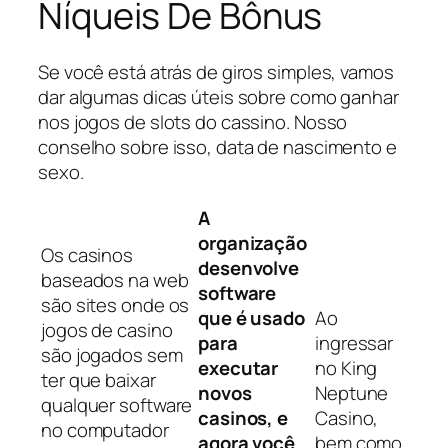
Níqueis De Bônus
Se você está atrás de giros simples, vamos
dar algumas dicas úteis sobre como ganhar
nos jogos de slots do cassino. Nosso
conselho sobre isso, data de nascimento e
sexo.
A
organização
Os casinos
desenvolve
baseados na web
software
são sites onde os
que é usado
Ao
jogos de casino
para
ingressar
são jogados sem
executar
no King
ter que baixar
novos
Neptune
qualquer software
casinos, e
Casino,
no computador
agora você
bem como