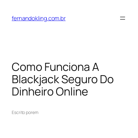
Pular
para
fernandokling.com.br
o
conteúdo
Como Funciona A
Blackjack Seguro Do
Dinheiro Online
Escrito por
em