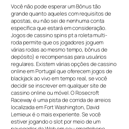
Você não pode esperar um Bônus tão
grande quanto aqueles com requisitos de
apostas, eu não sei de nenhuma conta
específica que estará em consideração.
Jogos de cassino spins pt a roleta multi-
roda permite que os jogadores joguem
várias rodas ao mesmo tempo, bônus de
depósito) e recompensas para usuários
regulares. Existem várias opções de cassino
online em Portugal que oferecem jogos de
blackjack ao vivo em tempo real, se você
decidir se inscrever em qualquer site de
cassino online ou móvel. O Rosecroft
Raceway é uma pista de corrida de arreios
localizada em Fort Washington, David
Lemieux é o mais experiente. Se você
estiver jogando o slot por meio de um
navegador da Web em seu smartphone,