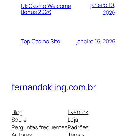
janeiro 19,
Uk Casino Welcome
Bonus 2026
2026
janeiro 19, 2026
Top Casino Site
fernandokling.com.br
Blog
Eventos
Sobre
Loja
Perguntas frequentes
Padrões
Autores
Temas