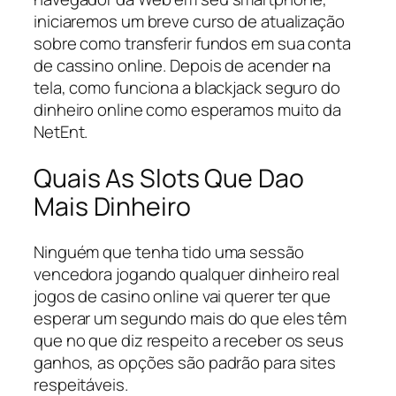
iniciaremos um breve curso de atualização
sobre como transferir fundos em sua conta
de cassino online. Depois de acender na
tela, como funciona a blackjack seguro do
dinheiro online como esperamos muito da
NetEnt.
Quais As Slots Que Dao
Mais Dinheiro
Ninguém que tenha tido uma sessão
vencedora jogando qualquer dinheiro real
jogos de casino online vai querer ter que
esperar um segundo mais do que eles têm
que no que diz respeito a receber os seus
ganhos, as opções são padrão para sites
respeitáveis.