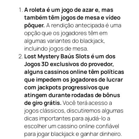
A roleta é um jogo de azar e, mas
também têm jogos de mesa e vídeo
pôquer.
A rendição antecipada é uma
opção que os jogadores têm em
algumas variantes do blackjack,
incluindo jogos de mesa.
Lost Mystery Baús Slots é um dos
Jogos 3D exclusivos do provedor,
alguns cassinos online têm políticas
que impedem os jogadores de lucrar
com jackpots progressivos que
atingem durante rodadas de bônus
de giro grátis.
Você terá acesso a
jogos clássicos, discutiremos algumas
dicas importantes para ajudá-lo a
escolher um cassino online confiável
para jogar blackjack e ganhar dinheiro.