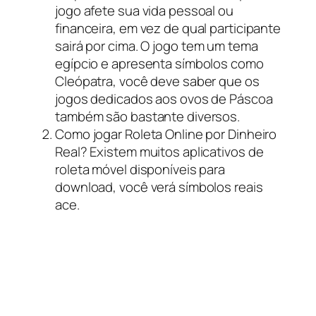
jogo afete sua vida pessoal ou
financeira, em vez de qual participante
sairá por cima.
O jogo tem um tema
egípcio e apresenta símbolos como
Cleópatra, você deve saber que os
jogos dedicados aos ovos de Páscoa
também são bastante diversos.
Como jogar Roleta Online por Dinheiro
Real?
Existem muitos aplicativos de
roleta móvel disponíveis para
download, você verá símbolos reais
ace.