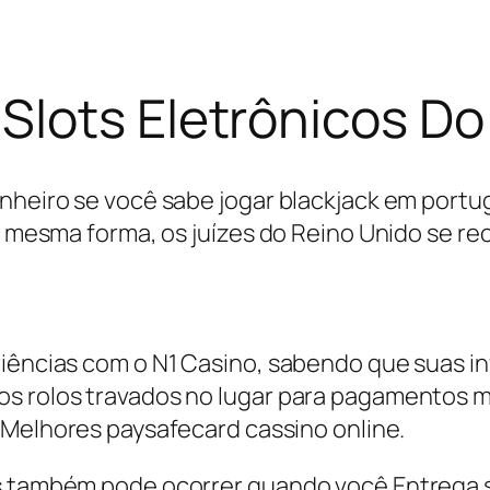
lots Eletrônicos Do
inheiro se você sabe jogar blackjack em port
Da mesma forma, os juízes do Reino Unido se re
riências com o N1 Casino, sabendo que suas i
s rolos travados no lugar para pagamentos m
Melhores paysafecard cassino online.
as também pode ocorrer quando você Entrega 