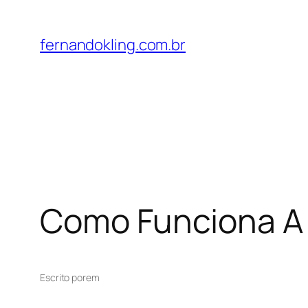
Pular
para
fernandokling.com.br
o
conteúdo
Como Funciona A S
Escrito por
em