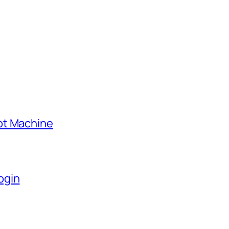
ot Machine
ogin