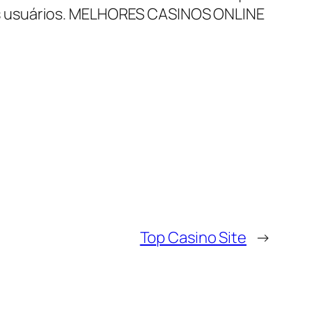
os usuários. MELHORES CASINOS ONLINE
Top Casino Site
→