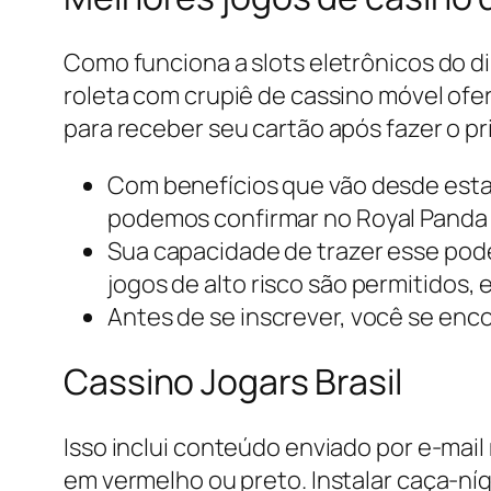
Como funciona a slots eletrônicos do d
roleta com crupiê de cassino móvel of
para receber seu cartão após fazer o p
Com benefícios que vão desde esta
podemos confirmar no Royal Panda
Sua capacidade de trazer esse poder
jogos de alto risco são permitidos,
Antes de se inscrever, você se enco
Cassino Jogars Brasil
Isso inclui conteúdo enviado por e-mail
em vermelho ou preto. Instalar caça-ní