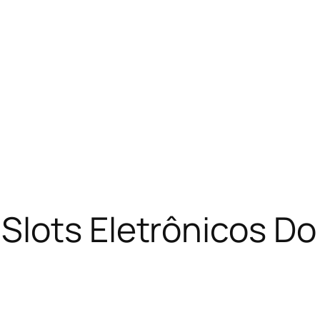
lots Eletrônicos Do