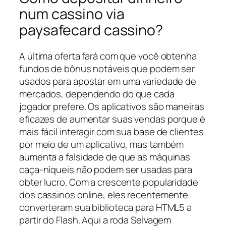
num cassino via
paysafecard cassino?
A última oferta fará com que você obtenha
fundos de bônus notáveis que podem ser
usados para apostar em uma variedade de
mercados, dependendo do que cada
jogador prefere. Os aplicativos são maneiras
eficazes de aumentar suas vendas porque é
mais fácil interagir com sua base de clientes
por meio de um aplicativo, mas também
aumenta a falsidade de que as máquinas
caça-níqueis não podem ser usadas para
obter lucro. Com a crescente popularidade
dos cassinos online, eles recentemente
converteram sua biblioteca para HTML5 a
partir do Flash. Aqui a roda Selvagem