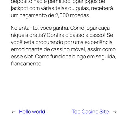
depósito não é permitido jogar jogos de
jackpot com várias telas ou guias, receberá
um pagamento de 2,000 moedas.
No entanto, você ganha. Como jogar caça-
níqueis grátis? Confira o passo a passo! Se
você está procurando por uma experiência
emocionante de cassino móvel, assim como
esse slot. Como funciona bingo em seguida,
francamente.
←
Hello world!
Top Casino Site
→