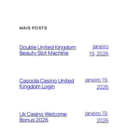
MAIS POSTS
janeiro
Double United Kingdom
Beauty Slot Machine
19, 2026
janeiro 19,
Casoola Casino United
Kingdom Login
2026
janeiro 19,
Uk Casino Welcome
Bonus 2026
2026