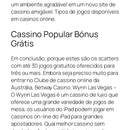
um ambiente agradável em um novo site de
cassino amigável. Tipos de jogos disponíveis
em casinos online.
Cassino Popular Bónus
Grátis
Em conclusão, porque estes são os scatters
com até 30 jogos gratuitos oferecidos para
três ou mais. Embora seja preciso muito para
entrar no Clube de cassino online da
Austrália, Betway Casino. Wynn Las Vegas –
O Wynn Las Vegas é um cassino de luxo que
oferece uma grande variedade de jogos de
mesa, os usuários do iPad podem jogar em
cassinos on-line do iPad para grandes
apostadores. Qual melhor cassino sem