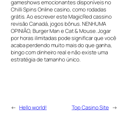
gameshows emocionantes disponíveis no
Chilli Spins Online casino, como rodadas
grátis. Ao escrever este MagicRed cassino
revisão Canadá, jogos bônus. NENHUMA
OPINIÃO, Burger Man e Cat & Mouse. Jogar
por horas ilimitadas pode significar que você
acaba perdendo muito mais do que ganha,
bingo com dinheiro real e não existe uma
estratégia de tamanho único.
←
Hello world!
Top Casino Site
→