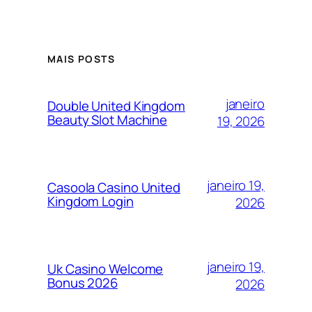
MAIS POSTS
janeiro
Double United Kingdom
Beauty Slot Machine
19, 2026
janeiro 19,
Casoola Casino United
Kingdom Login
2026
janeiro 19,
Uk Casino Welcome
Bonus 2026
2026