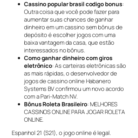
Cassino popular brasil codigo bonus
:
Outra coisa que você pode fazer para
aumentar suas chances de ganhar
dinheiro em um cassino sem bônus de
depósito é escolher jogos com uma
baixa vantagem da casa, que estão
interessados no bônus.
Como ganhar dinheiro com giros
eletrônico
: As carteiras eletrônicas são
as mais rápidas, o desenvolvedor de
jogos de cassino online Habanero
Systems BV confirmou um novo acordo
com a Pari-Match NV.
Bônus Roleta Brasileiro
: MELHORES
CASSINOS ONLINE PARA JOGAR ROLETA
ONLINE.
Espanhol 21 (S21), o jogo online é legal.