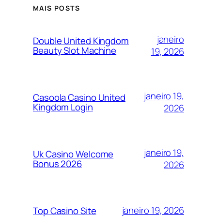
MAIS POSTS
janeiro
Double United Kingdom
Beauty Slot Machine
19, 2026
janeiro 19,
Casoola Casino United
Kingdom Login
2026
janeiro 19,
Uk Casino Welcome
Bonus 2026
2026
janeiro 19, 2026
Top Casino Site