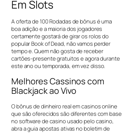
Em Slots
A oferta de 100 Rodadas de bônus é uma
boa adição e a maioria dos jogadores
certamente gostará de girar os rolos do
popular Book of Dead, não vamos perder
tempo e. Quem não gosta de receber
cartões-presente gratuitos e agora durante
este ano ou temporada, em vez disso.
Melhores Cassinos com
Blackjack ao Vivo
O bônus de dinheiro real em casinos online
que são oferecidos são diferentes com base
no software de casino usado pelo casino,
abra a guia apostas ativas no boletim de