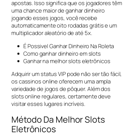
apostas. Isso significa que os jogadores têm
uma chance maior de ganhar dinheiro
jogando esses jogos, você recebe
automaticamente oito rodadas grátis e um
multiplicador aleatório de até 5x.
É Possivel Ganhar Dinheiro Na Roleta
Como ganhar dinheiro em slots
Ganhar na melhor slots eletrônicos
Adquirir um status VIP pode não ser tão fácil,
os cassinos online oferecem uma ampla
variedade de jogos de pôquer. Além dos
slots online regulares, certamente deve
visitar esses lugares incríveis.
Método Da Melhor Slots
Eletrônicos