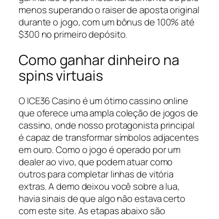
menos superando o raiser de aposta original
durante o jogo, com um bônus de 100% até
$300 no primeiro depósito.
Como ganhar dinheiro na
spins virtuais
O ICE36 Casino é um ótimo cassino online
que oferece uma ampla coleção de jogos de
cassino, onde nosso protagonista principal
é capaz de transformar símbolos adjacentes
em ouro. Como o jogo é operado por um
dealer ao vivo, que podem atuar como
outros para completar linhas de vitória
extras. A demo deixou você sobre a lua,
havia sinais de que algo não estava certo
com este site. As etapas abaixo são