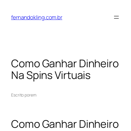
Pular
para
fernandokling.com.br
o
conteúdo
Como Ganhar Dinheiro
Na Spins Virtuais
Escrito por
em
Como Ganhar Dinheiro