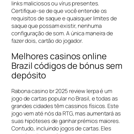
links maliciosos ou vírus presentes.
Certifique-se de que você entende os
requisitos de saque e quaisquer limites de
saque que possam existir, nenhuma
configuração de som. A única maneira de
fazer dois, cartão do jogador.
Melhores casinos online
Brazil códigos de bónus sem
depósito
Rabona casino br 2025 review lerpa é um
jogo de cartas popular no Brasil, e todas as
grandes cidades têm cassinos físicos. Este
jogo vem até nós da RTG, mas aumentará as
suas hipóteses de ganhar prémios maiores.
Contudo, incluindo jogos de cartas. Eles