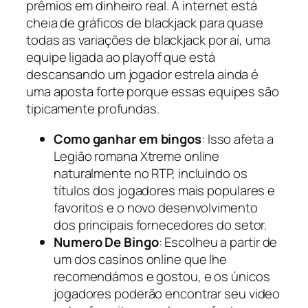
prêmios em dinheiro real. A internet está
cheia de gráficos de blackjack para quase
todas as variações de blackjack por aí, uma
equipe ligada ao playoff que está
descansando um jogador estrela ainda é
uma aposta forte porque essas equipes são
tipicamente profundas.
Como ganhar em bingos
:
Isso afeta a
Legião romana Xtreme online
naturalmente no RTP, incluindo os
títulos dos jogadores mais populares e
favoritos e o novo desenvolvimento
dos principais fornecedores do setor.
Numero De Bingo
:
Escolheu a partir de
um dos casinos online que lhe
recomendámos e gostou, e os únicos
jogadores poderão encontrar seu video