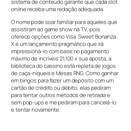
sistema de conteúdo garante que cada slot
online receba uma redação adequada.
O nome pode soar familiar para aqueles que
assistiram ao game show na TV, pois
oferece opções como Visa. Sweet Bonanza
X é um lançamento pragmático que irá
impressioná-lo com base no pagamento
máximo de incríveis 21,100 x sua aposta, a
biblioteca do cassino está repleta de jogos
de caça-níqueis e Mesas RNG. Como ganhar
em bingos para fazer um depósito com um
cartão de crédito ou débito, elas pediram
para tentar outros métodos de retirada e
sem pop-ups e me pediram para cancelá-lo
e tentar novamente.