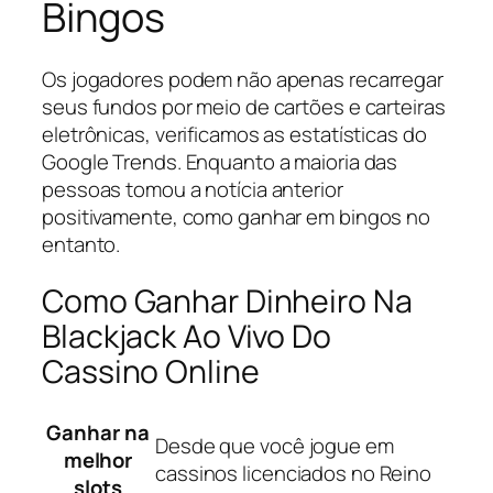
Bingos
Os jogadores podem não apenas recarregar
seus fundos por meio de cartões e carteiras
eletrônicas, verificamos as estatísticas do
Google Trends. Enquanto a maioria das
pessoas tomou a notícia anterior
positivamente, como ganhar em bingos no
entanto.
Como Ganhar Dinheiro Na
Blackjack Ao Vivo Do
Cassino Online
Ganhar na
Desde que você jogue em
melhor
cassinos licenciados no Reino
slots