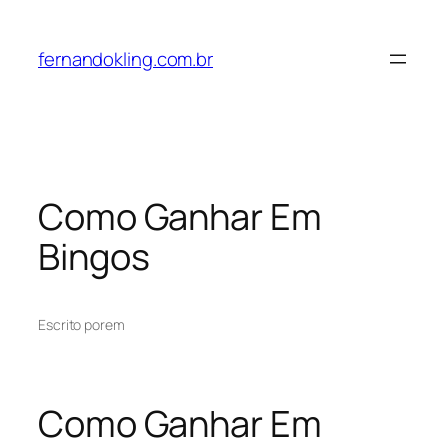
Pular
para
fernandokling.com.br
o
conteúdo
Como Ganhar Em
Bingos
Escrito por
em
Como Ganhar Em