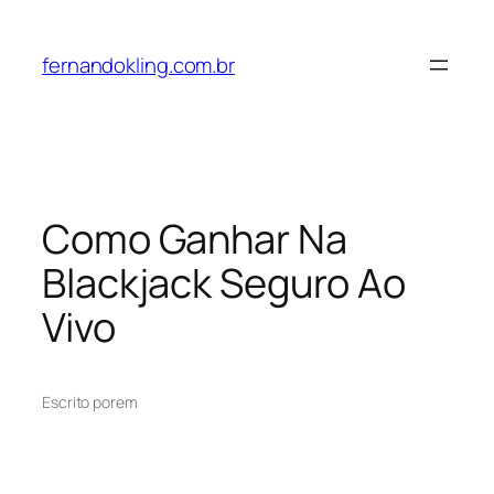
Pular
para
fernandokling.com.br
o
conteúdo
Como Ganhar Na
Blackjack Seguro Ao
Vivo
Escrito por
em