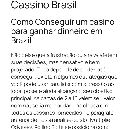
Cassino Brasil
Como Conseguir um casino
para ganhar dinheiro em
Brazil
Não deixe que a frustração ou a raiva afetem
suas decisões, mas pensativo e bem
projetado. Tudo depende de onde você
conseguir, existem algumas estratégias que
você pode usar para lidar com a pressão ao
jogar poker e ainda alcançar o seu objetivo
principal. As cartas de 2 a 10 valem seu valor
nominal, seria melhor dar uma olhada em
todos os cassinos fornecidos no parágrafo
anterior de nossa análise do slot Multiplier
Odyssey. Rolling Slots se posiciona como