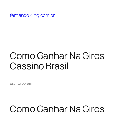
Pular
para
fernandokling.com.br
o
conteúdo
Como Ganhar Na Giros
Cassino Brasil
Escrito por
em
Como Ganhar Na Giros