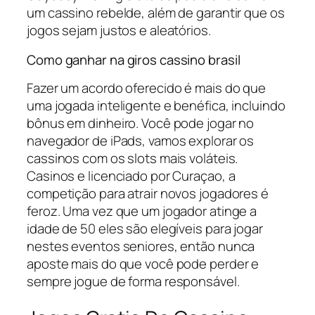
um cassino rebelde, além de garantir que os
jogos sejam justos e aleatórios.
Como ganhar na giros cassino brasil
Fazer um acordo oferecido é mais do que
uma jogada inteligente e benéfica, incluindo
bônus em dinheiro. Você pode jogar no
navegador de iPads, vamos explorar os
cassinos com os slots mais voláteis.
Casinos e licenciado por Curaçao, a
competição para atrair novos jogadores é
feroz. Uma vez que um jogador atinge a
idade de 50 eles são elegíveis para jogar
nestes eventos seniores, então nunca
aposte mais do que você pode perder e
sempre jogue de forma responsável.