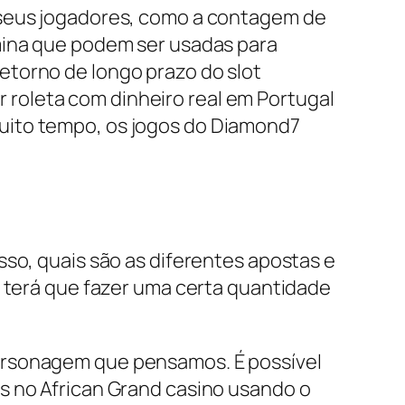
 seus jogadores, como a contagem de
 mina que podem ser usadas para
etorno de longo prazo do slot
roleta com dinheiro real em Portugal
uito tempo, os jogos do Diamond7
sso, quais são as diferentes apostas e
ê terá que fazer uma certa quantidade
ersonagem que pensamos. É possível
s no African Grand casino usando o