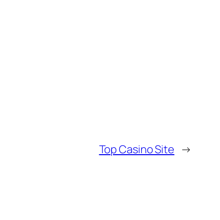
Top Casino Site
→