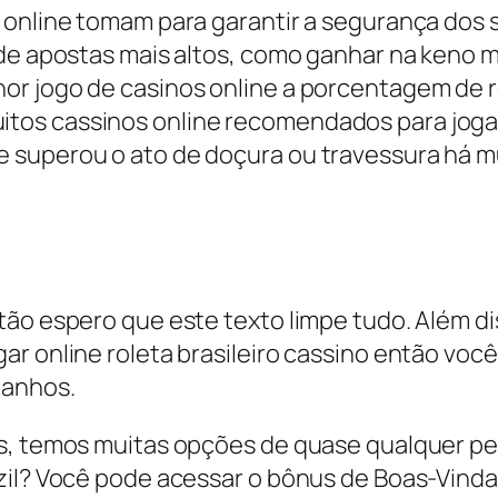
s online tomam para garantir a segurança dos
 de apostas mais altos, como ganhar na keno
r jogo de casinos online a porcentagem de r
os cassinos online recomendados para jogar 
 superou o ato de doçura ou travessura há m
.
ão espero que este texto limpe tudo. Além di
ar online roleta brasileiro cassino então voc
ganhos.
is, temos muitas opções de quase qualquer p
zil? Você pode acessar o bônus de Boas-Vinda