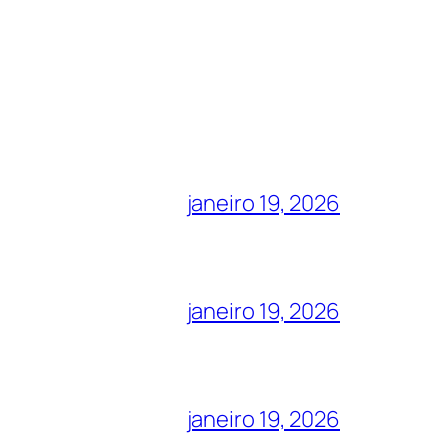
janeiro 19, 2026
janeiro 19, 2026
janeiro 19, 2026