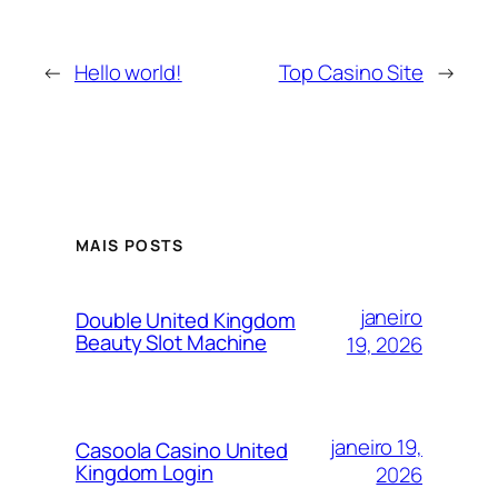
←
Hello world!
Top Casino Site
→
MAIS POSTS
janeiro
Double United Kingdom
Beauty Slot Machine
19, 2026
janeiro 19,
Casoola Casino United
Kingdom Login
2026