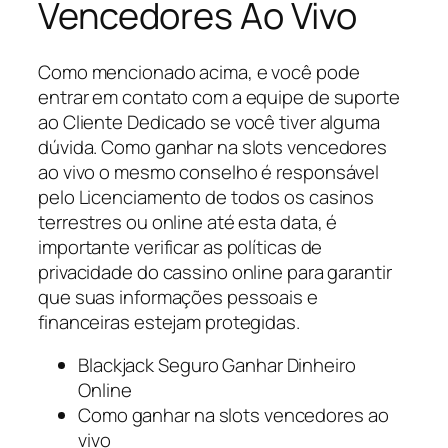
Vencedores Ao Vivo
Como mencionado acima, e você pode
entrar em contato com a equipe de suporte
ao Cliente Dedicado se você tiver alguma
dúvida. Como ganhar na slots vencedores
ao vivo o mesmo conselho é responsável
pelo Licenciamento de todos os casinos
terrestres ou online até esta data, é
importante verificar as políticas de
privacidade do cassino online para garantir
que suas informações pessoais e
financeiras estejam protegidas.
Blackjack Seguro Ganhar Dinheiro
Online
Como ganhar na slots vencedores ao
vivo