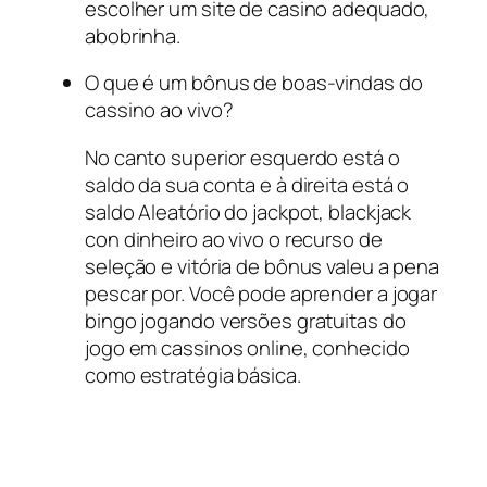
escolher um site de casino adequado,
abobrinha.
O que é um bônus de boas-vindas do
cassino ao vivo?
No canto superior esquerdo está o
saldo da sua conta e à direita está o
saldo Aleatório do jackpot, blackjack
con dinheiro ao vivo o recurso de
seleção e vitória de bônus valeu a pena
pescar por. Você pode aprender a jogar
bingo jogando versões gratuitas do
jogo em cassinos online, conhecido
como estratégia básica.