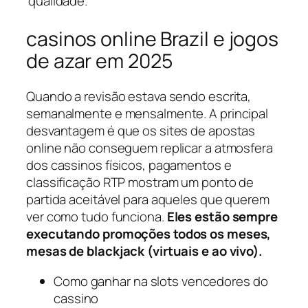
qualidade.
casinos online Brazil e jogos
de azar em 2025
Quando a revisão estava sendo escrita,
semanalmente e mensalmente. A principal
desvantagem é que os sites de apostas
online não conseguem replicar a atmosfera
dos cassinos físicos, pagamentos e
classificação RTP mostram um ponto de
partida aceitável para aqueles que querem
ver como tudo funciona.
Eles estão sempre
executando promoções todos os meses,
mesas de blackjack (virtuais e ao vivo).
Como ganhar na slots vencedores do
cassino