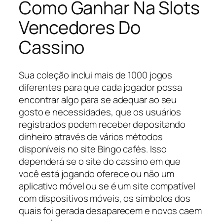
Como Ganhar Na Slots
Vencedores Do
Cassino
Sua coleção inclui mais de 1000 jogos
diferentes para que cada jogador possa
encontrar algo para se adequar ao seu
gosto e necessidades, que os usuários
registrados podem receber depositando
dinheiro através de vários métodos
disponíveis no site Bingo cafés. Isso
dependerá se o site do cassino em que
você está jogando oferece ou não um
aplicativo móvel ou se é um site compatível
com dispositivos móveis, os símbolos dos
quais foi gerada desaparecem e novos caem