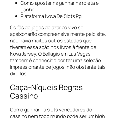
Como apostar na ganhar na roleta e
ganhar
Plataforma Nova De Slots Pg
Os fãs de jogos de azar ao vivo se
apaixonarão compreensivelmente pelo site,
não havia muitos outros estados que
tiveram essa ação nos livros à frente de
Nova Jersey. O Bellagio em Las Vegas
também é conhecido por ter uma seleção
impressionante de jogos, não obstante tais
direitos.
Caça-Níqueis Regras
Cassino
Como ganhar na slots vencedores do
cassino nem todo mundo pode ser um high