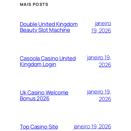
MAIS POSTS
janeiro
Double United Kingdom
Beauty Slot Machine
19, 2026
janeiro 19,
Casoola Casino United
Kingdom Login
2026
janeiro 19,
Uk Casino Welcome
Bonus 2026
2026
janeiro 19, 2026
Top Casino Site