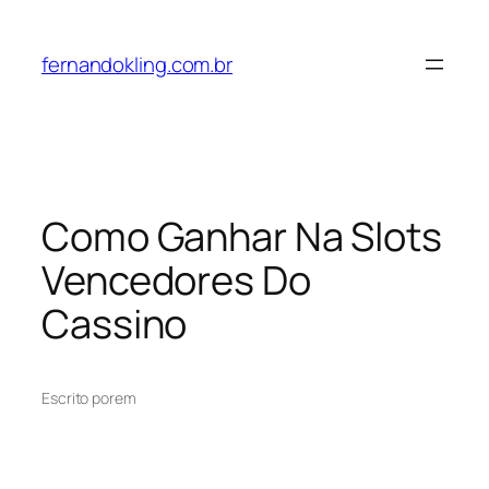
Pular
para
fernandokling.com.br
o
conteúdo
Como Ganhar Na Slots
Vencedores Do
Cassino
Escrito por
em